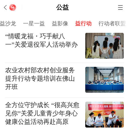
公益
益沙龙
一星一益
益影像
益行动
行动者联盟
“情暖龙福・巧手献八
一”关爱退役军人活动举办
农业农村部农村创业服务
提升行动专题培训在佛山
开班
全方位守护成长 “很高兴愈
见你”关爱儿童青少年身心
健康公益活动再赴高原