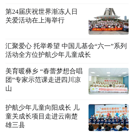
第24届庆祝世界渐冻人日
关爱活动在上海举行
汇聚爱心 托举希望 中国儿基会“六一”系列
活动全方位护航少年儿童成长
美育暖彝乡 “春蕾梦想合唱
团”专家示范课走进四川凉
山
护航少年儿童向阳成长 儿
童关成长项目走进云南楚
雄三县