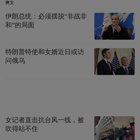
爽文
“春蕾梦想合唱团”以音乐教育为载体，以女
伊朗总统：必须摆脱“非战非
童为服务对象，通过组织系统的合唱训练，
和”的局面
着力挖掘女童的声乐潜能；通过开展专业的
教师培训，推进先进音乐教育理念和教学方
法在实践中的运用，为孩子们的音乐梦想插
特朗普特使和女婿近日或访
问俄乌
上理想的翅膀。截止目前，中国儿基会携手
一汽奥迪已在全国18个省（区、市）成立了
20支“春蕾梦想合唱团”。此前，专家示范课
已相继在湖北恩施、浙江安吉、内蒙古呼和
浩特、贵州黄平、江西赣州等多地开展。下
一步，项目将不断总结经验，结合每个合唱
女记者直击抗台风一线，被
团实际，凝聚各方力量，将优质的教育资源
吹得站不住
持续输送到乡村学校，送进每个音乐课堂，