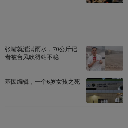
张嘴就灌满雨水，70公斤记
者被台风吹得站不稳
基因编辑，一个6岁女孩之死