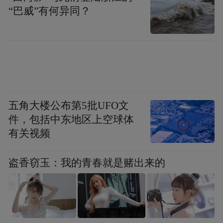
“巴威”有何异同？
走出教室，连绵山野成了天然的艺术舞台。
曲比阿乌、海燕两位专家带领孩子们在户外
排练彝族歌曲，清脆悠扬的口弦缓缓奏响，
五角大楼公布第5批UFO文
纯净悦耳的童声飘荡在青山绿水间，旋律婉
件，包括中东地区上空球体
转悠扬，精彩演绎引得过往村民纷纷驻足、
有关视频
静静聆听，孩子们的眉眼间满是自信，灿烂
的笑容在一张张稚嫩的脸庞上尽情绽放。悠
盗香窃玉：我的青春就是赌出来的
扬的童声，既是乡村孩子的梦想之声，也奏
响了乡村振兴里充满生机与希望的动人乐
章。