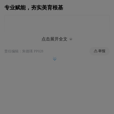
专业赋能，夯实美育根基
点击展开全文
举报
责任编辑：朱德瑛 PP028
在越西县文昌小学校，音乐教育专家王骐以
《以美启真、以美储善，学校美育的定位》
为题做专题讲座，他从理论到实践全面解读
美育价值，让参训教师深刻认识到，音乐课