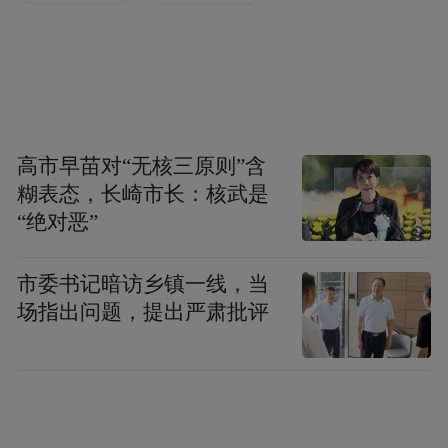
高市早苗对“无核三原则”含
糊表态，长崎市长：核武是
“绝对恶”
市委书记暗访乡镇一线，当
场指出问题，提出严肃批评
合唱教学专家李归阳，结合合唱团的实际，
为女童和参训教师带去了一堂生动别样的示
范课。他借助律动、趣味节奏游戏舒缓孩子
们的紧张情绪，带领大家排练彝族歌曲《金