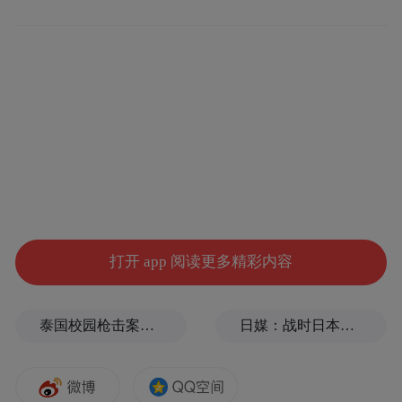
不止是教孩子们学会唱歌，更是在传授唱歌
技巧的同时用音乐启迪智慧、涵养孩子们的
心灵。
打开 app 阅读更多精彩内容
泰国校园枪击案致9死，枪手父亲道歉
日媒：战时日本多所大学进行输血人体实验，向患者注射动物血