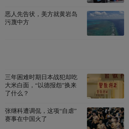
从课内到课外，全方位滋养孩子们的心灵，
恶人先告状，美方就黄岩岛
用专业的音乐、美育教育赋能孩子们健康成
污蔑中方
长、全面发展。
“特别声明：以上作品内容(包括在内的视频、图片或音
频)为凤凰网旗下自媒体平台“大风号”用户上传并发
布，本平台仅提供信息存储空间服务。
Notice: The content above (including the videos,
pictures and audios if any) is uploaded and posted
by the user of Dafeng Hao, which is a social media
三年困难时期日本战犯却吃
platform and merely provides information storage
大米白面，“以德报怨”换来
space services.”
了什么？
张继科遭调侃，这项“自虐”
赛事在中国火了