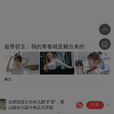
盗香窃玉：我的青春就是赌出来的
爽文
粉笔教育回
打开