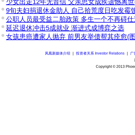
少女出走12年无音信 父亲思女成疾遗憾离世(
9旬夫妇捐退休金助人 自己拾荒度日吃发霉馒
公职人员最受益二胎政策 多生一个不再碍仕
延迟退休冲击5成就业 渐进式成博弈之选
女孩患癌遭家人抛弃 前男友举债帮其痊愈(图
凤凰新媒体介绍
|
投资者关系 Investor Relations
|
广
Copyright © 2013 Phoen