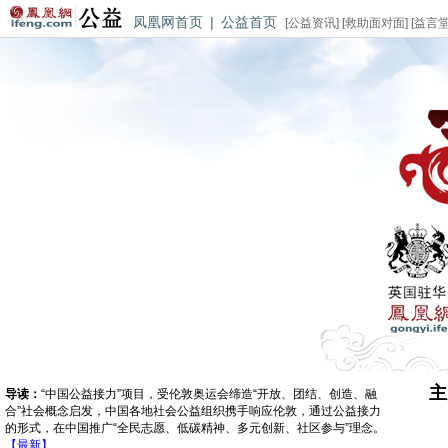
凤凰网首页
|
公益首页
[
公益资讯
] [
救助面对面
] [
益言
主
导读：
“中国公益接力”项目，受伦敦奥运会缔造“开放、团结、创造、融
合”社会概念启发，中国各地社会公益组织携手响应伦敦，通过公益接力
的形式，在中国推广“全民志愿、低碳精神、多元创新、社区参与”理念。
【最新】