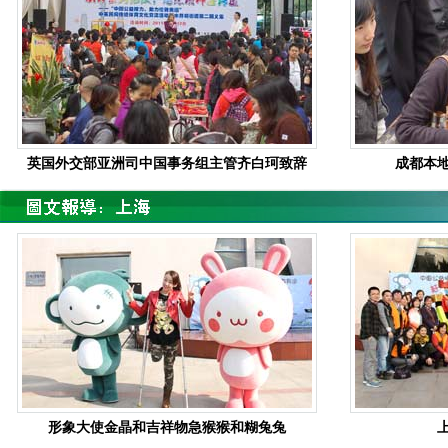
英国外交部亚洲司中国事务组主管齐白珂致辞
成都本
形象大使金晶和吉祥物急猴猴和糊兔兔