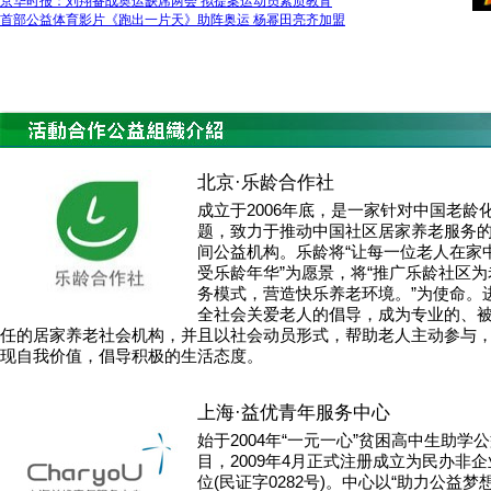
京华时报：刘翔备战奥运缺席两会 拟提案运动员素质教育
首部公益体育影片《跑出一片天》助阵奥运 杨幂田亮齐加盟
北京·乐龄合作社
成立于2006年底，是一家针对中国老龄
题，致力于推动中国社区居家养老服务
间公益机构。乐龄将“让每一位老人在家
受乐龄年华”为愿景，将“推广乐龄社区为
务模式，营造快乐养老环境。”为使命。
全社会关爱老人的倡导，成为专业的、
任的居家养老社会机构，并且以社会动员形式，帮助老人主动参与
现自我价值，倡导积极的生活态度。
上海·益优青年服务中心
始于2004年“一元一心”贫困高中生助学
目，2009年4月正式注册成立为民办非
位(民证字0282号)。中心以“助力公益梦