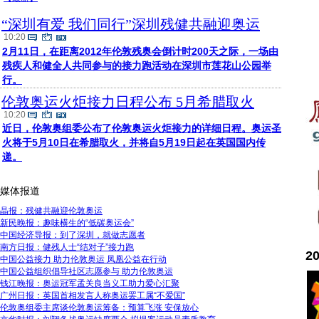
“深圳有爱 我们同行”深圳残健共融迎奥运
10:20
2月11日，在距离2012年伦敦残奥会倒计时200天之际，一场由
残疾人和健全人共同参与的接力跑活动在深圳市莲花山公园举
行。
伦敦奥运火炬接力日程公布 5月希腊取火
10:20
近日，伦敦奥组委公布了伦敦奥运火炬接力的详细日程。奥运圣
火将于5月10日在希腊取火，并将自5月19日起在英国国内传
递。
媒体报道
晶报：残健共融迎伦敦奥运
新民晚报：趣味横生的“低碳奥运会”
中国经济导报：到了深圳，就做志愿者
南方日报：健残人士“结对子”接力跑
2
中国公益接力 助力伦敦奥运 凤凰公益在行动
中国公益组织倡导社区志愿参与 助力伦敦奥运
钱江晚报：奥运冠军孟关良当义工助力爱心汇聚
广州日报：英国首相发言人称奥运罢工属“不爱国”
伦敦奥组委主席谈伦敦奥运筹备：预算飞涨 安保放心