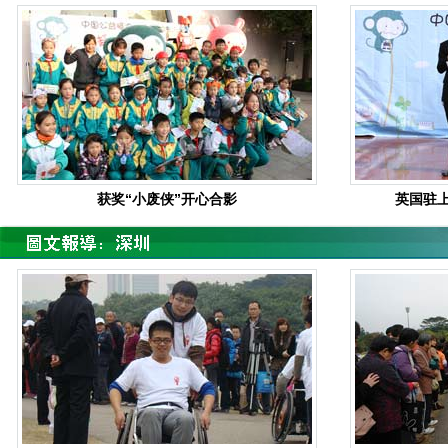
获奖“小废侠”开心合影
英国驻