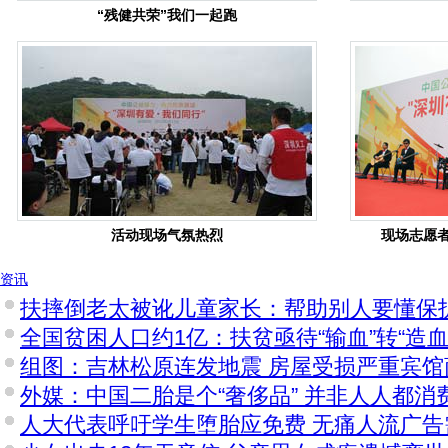
“残健共荣”我们一起跑
活动现场气氛热烈
现场志愿
资讯
扶摔倒老太被讹儿童家长：帮助别人要懂保
全国贫困人口约1亿：扶贫亟待“输血”转“造血
组图：吉林松原连发地震 房屋受损严重宾馆
外媒：中国二胎是个“奢侈品” 并非人人都消
人大代表呼吁学生堕胎应免费 无痛人流广告