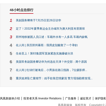
48小时点击排行
1
美副国务卿将于7月25日至26日访华
2
定了！2032年夏季奥运会主办城市为澳大利亚布里斯班
3
郑州地铁被困人员口述：车厢外水有一人多高 车厢内缺氧
4
在人间 | 亲历郑州暴雨：我用皮划艇救了一个孕妇
5
生命至上！第83集团军某旅紧急实施爆破分洪
6
美国常务副国务卿访华为何选在天津？外交部：两个原因
7
在人间 | 红绿灯被淹后，小男孩在路口指路，7位摄影师...
8
重庆姐弟坠亡案细节：凶手欲靠悲情蒙混 警方现场勘察发现...
凤凰新媒体介绍
投资者关系 Investor Relations
广告服务
诚征英才
保护隐
凤凰新媒体
版权所有
Copyright © 