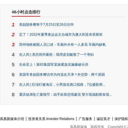
48小时点击排行
1
美副国务卿将于7月25日至26日访华
2
定了！2032年夏季奥运会主办城市为澳大利亚布里斯班
3
郑州地铁被困人员口述：车厢外水有一人多高 车厢内缺氧
4
在人间 | 亲历郑州暴雨：我用皮划艇救了一个孕妇
5
生命至上！第83集团军某旅紧急实施爆破分洪
6
美国常务副国务卿访华为何选在天津？外交部：两个原因
7
在人间 | 红绿灯被淹后，小男孩在路口指路，7位摄影师...
8
重庆姐弟坠亡案细节：凶手欲靠悲情蒙混 警方现场勘察发现...
凤凰新媒体介绍
投资者关系 Investor Relations
广告服务
诚征英才
保护隐
凤凰新媒体
版权所有
Copyright © 