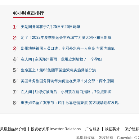
48小时点击排行
1
美副国务卿将于7月25日至26日访华
2
定了！2032年夏季奥运会主办城市为澳大利亚布里斯班
3
郑州地铁被困人员口述：车厢外水有一人多高 车厢内缺氧
4
在人间 | 亲历郑州暴雨：我用皮划艇救了一个孕妇
5
生命至上！第83集团军某旅紧急实施爆破分洪
6
美国常务副国务卿访华为何选在天津？外交部：两个原因
7
在人间 | 红绿灯被淹后，小男孩在路口指路，7位摄影师...
8
重庆姐弟坠亡案细节：凶手欲靠悲情蒙混 警方现场勘察发现...
凤凰新媒体介绍
投资者关系 Investor Relations
广告服务
诚征英才
保护隐
凤凰新媒体
版权所有
Copyright © 