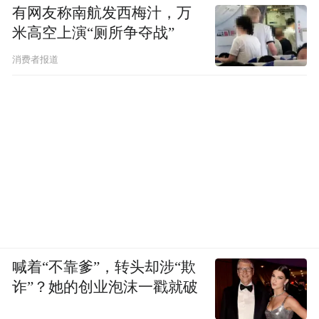
有网友称南航发西梅汁，万
米高空上演“厕所争夺战”
消费者报道
喊着“不靠爹”，转头却涉“欺
诈”？她的创业泡沫一戳就破