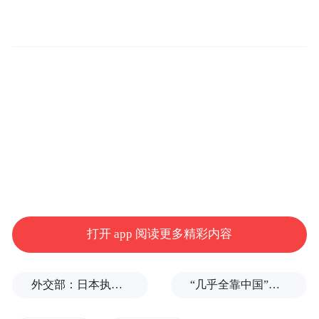
务所。事务所是北京市成立的首家市级青少
年司法类社会工作专业服务机构，主管单位
是共青团北京市委员会。事务所自成立以
来，秉持“最有利于未成年人原则，坚持“用生
命影响生命，用希望点燃希望”的理念，围绕
青少年犯罪及偏差行为预防、未成年人司法
工作过程中呈现出的服务需求开展专业服
务，旨在维护青少年合法权益，帮助青少年
顺利回归生活。
打开 app 阅读更多精彩内容
席小华在后台接受凤凰网公益专访时表示，
近年来，未成年人违法犯罪形势依然严峻，
外交部：日本执政当局应倾听民众呼声，停止在核问题上玩火
“几乎全靠中国”，印度盯上光伏产业链关键一环
一方面未成年人犯罪的数量总体呈上升趋