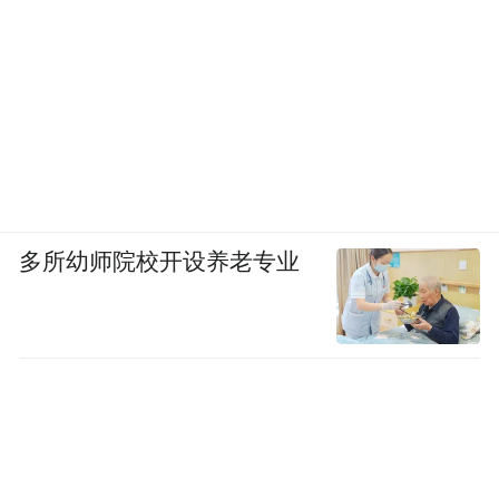
他们的家庭，十几年来，北京超越青少年社
工事务所做了很多的工作。这些家庭产生了
哪些变化，有没有让你印象特别深刻的故
事？
席小华：
在北京超越青少年社工事务所十周
年的时候，我们做过一次回访：我们的服务
多所幼师院校开设养老专业
对象都发生了什么样的改变？他们在做什
么？当时，我们服务过的对象已经有数千名
之多了，他们的境遇有所不同。有的孩子，
后来非常耀眼，人生非常灿烂。但是绝大多
数都是非常平凡的老百姓，从事特别普通的
职业，比如送外卖、做餐饮、开出租车，都
用自己的双手过上了有尊严的生活。无论这