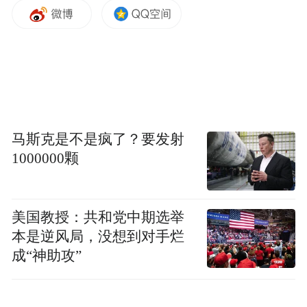
势，另一方面被侵害的未成年人数量也不断
地上升。“无论是未成年人犯罪，还是被侵
害，背后的原因都非常复杂，也非常多元，
既涉及个人成长的问题，也涉及家庭、学
校，以及我们整个社会环境对孩子的影响。”
席小华表示，要解决如此复杂的问题，需要
马斯克是不是疯了？要发射
社会综合治理，需要各方共同发力。“从社会
1000000颗
工作者的角度来看，首先需要专业力量介
入，同时也需要有爱心，然后要能够坚持，
美国教授：共和党中期选举
长期地为这些孩子提供服务。”
本是逆风局，没想到对手烂
成“神助攻”