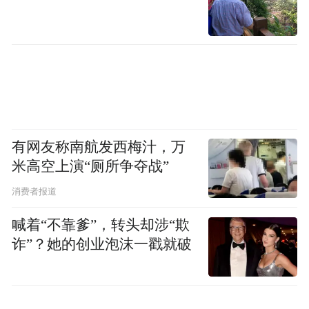
我们整个社会环境对孩子的影响，是综合因
素导致的结果。
凤凰网：
从你的专业来看，针对这一情况我
们应该怎样应对？
席小华：
要解决如此复杂的问题，需要社会
有网友称南航发西梅汁，万
综合治理，需要各方共同发力。从社会工作
米高空上演“厕所争夺战”
者的角度来看，首先需要专业力量介入，同
消费者报道
时他们也需要有爱心，然后要能够坚持，长
喊着“不靠爹”，转头却涉“欺
期地为这些孩子提供服务。还是那句话，用
诈”？她的创业泡沫一戳就破
生命影响生命，用希望点燃希望。
凤凰网：
针对一些行为偏差的未成年人以及