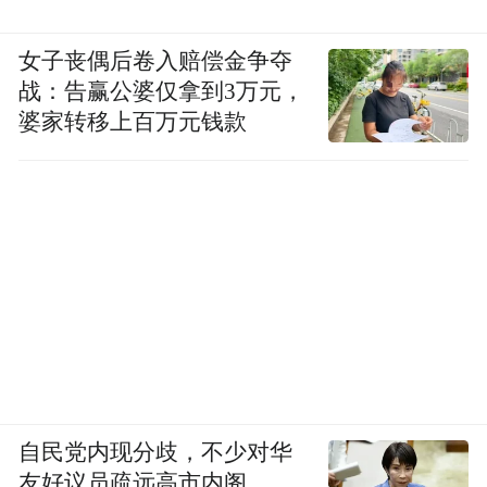
女子丧偶后卷入赔偿金争夺
战：告赢公婆仅拿到3万元，
婆家转移上百万元钱款
自民党内现分歧，不少对华
友好议员疏远高市内阁