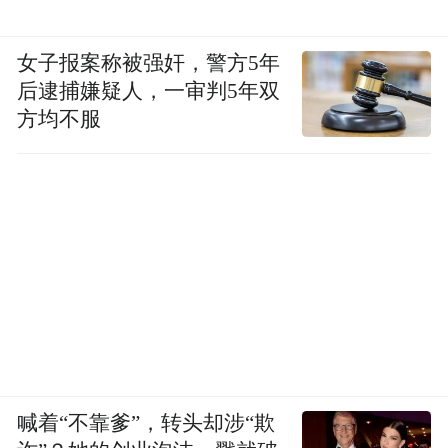
女子报案称被强奸，警方5年
后逮捕嫌疑人，一审判5年双
方均不服
喊着“不靠爹”，转头却涉“欺