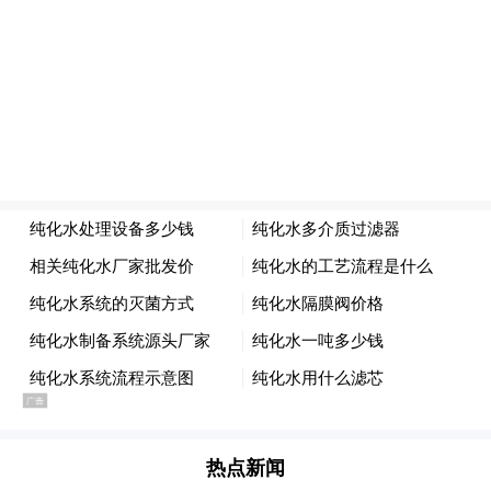
成立以来，北京超越青少年社工事务所帮助
了5000多名违法犯罪少年回归健康生活。“事
务所成立十周年的时候，我们对服务的孩子
做过调查回访。”席小华介绍说，有的孩子后
来非常耀眼，人生非常灿烂。但是绝大多数
都是非常平凡的老百姓，从事特别普通的职
业。“无论这些孩子是耀眼还是平凡，只要能
够健康平安，生活稳定，他的家庭就稳定
热点新闻
了。数千个家庭稳定了，我们这个社会就稳