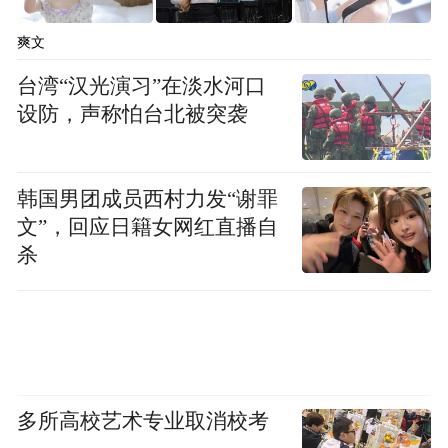
华思源工程基金会、中国残疾人福利基金
爽文
会、爱德基金会、上海联劝公益基金会、深
台湾“汉光演习”在淡水河口
圳壹基金公益基金会提供联合支持，深圳国
设防，声称怕台北被突袭
际公益学院、长江商学院、北师大中国公益
研究院、北京大学非营利组织法研究中心、
红十字国际学院提供学术支持。
韩国男团成员西村力发“谢罪
文”，回应日籍女网红直播自
杀
多所高校艺术专业取消校考