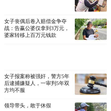
00:00
03:39
【以下为采访实录】
女子丧偶后卷入赔偿金争夺
战：告赢公婆仅拿到3万元，
凤凰网：
最高法、最高检发布的白皮书都提
婆家转移上百万元钱款
到，最近几年涉及未成年人的犯罪不断增
多，你怎么看待背后原因？
席小华：
这确实是一个严峻的现实：一是未
成年人犯罪的数量总体呈上升趋势，一是被
女子报案称被强奸，警方5年
侵害的未成年人数量也不断地上升，属于双
后逮捕嫌疑人，一审判5年双
升。无论是未成年人犯罪，还是被侵害，背
方均不服
后的原因都非常复杂，也非常多元，既涉及
个人成长的问题，也涉及家庭、学校，以及
领导带头，敢于休假