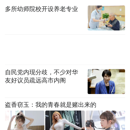
定了。因此做司法社工最大的成就就是看到
多所幼师院校开设养老专业
这些孩子顺利地回归社会。”
“因为我们服务对象的特殊性，所以很少宣
传。”席小华表示，青少年司法社工要想发
展，首先就是要被看见，让社会了解他们的
付出，了解他们的工作，给他们应有的尊
重。
自民党内现分歧，不少对华
友好议员疏远高市内阁
行动者联盟2024公益盛典评选由凤凰网主
办，中国乡村发展基金会、中国儿童少年基
盗香窃玉：我的青春就是赌出来的
金会、中国妇女发展基金会、中华社会救助
基金会、中国发展研究基金会、中国红十字
基金会、中国少年儿童文化艺术基金会、中