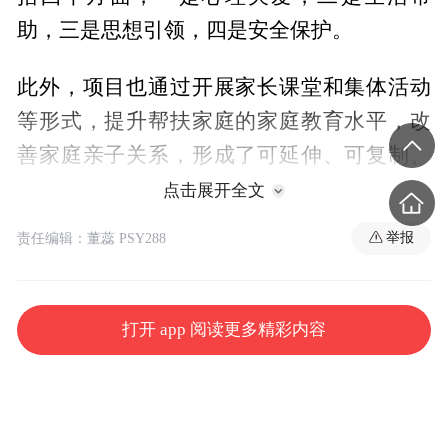
助，三是思想引领，四是安全保护。
此外，项目也通过开展家长课堂和集体活动
等形式，提升帮扶家庭的家庭教育水平，改
善家庭亲子关系，形成了可延伸、可复制、
可推广的标准化执行体系和实施模式，立足
点击展开全文
新时代家庭工作新要求，不断满足家庭新期
举报
责任编辑：董蕊 PSY288
待，多角度开展家庭教育支持服务，帮助家
庭成长。项目还将依托基层妇联网络与社会
力量进行协作，形成“妇联组织+家教专家+志
打开 app 阅读更多精彩内容
愿者”的家庭教育指导服务体系，通过基层治
理的触角进行困难家庭帮扶、帮助家庭成
长。