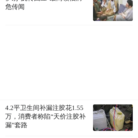
危传闻
对未成年犯的心理干预策略（图源：西宁心理健
康研究会）
在少年司法体系里，如果犯罪者未达到“刑事
4.2平卫生间补漏注胶花1.55
责任年龄”，很多时候就不能按照刑法做处
万，消费者称陷“天价注胶补
罚，只能一放了之。虽然这体现了对未成年
漏”套路
人“罪错自愈”的信任，但也容易导致他们“一