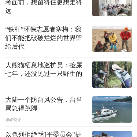
考面前，想留得住更想走得
的风筝，等我把他一点点拽出来。
远
2018年，最高检与共青团中央共同签署了关
“铁杆”环保志愿者寒梅：我
于构建未成年检察社会支持体系的合作框架
们不能把破破烂烂的世界留
协议。在这一背景下，西宁检察院找到了我
给后代
们。
大熊猫栖息地巡护员：捡屎
那会大家都在探路。起初我们做的是心理讲
七年，还没见过一只野生的
座，听到孩子们的反馈和感悟，未管所的吴
所长认识到了心理干预的价值，就邀请我们
大陆一个防台风公告，台当
开展了两到三次焦点小组的服务，主题包括
局急得跳脚
减压、创伤疗愈。
海峡锐评
机缘巧合，我在那里见到了曾经在检察院做
以色列拒绝“和平委员会”提