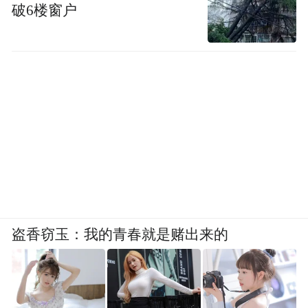
破6楼窗户
从2018年到现在，我经手的个案至少有200个
了，其中令人印象深刻的很多。
第一次见到晓华（化名）是在检察院的心理
疏导室，当时她只有15岁，个子很高、很漂
亮，被指控过失致人死亡——死去的是她尚
在襁褓的孩子。
上职校期间，晓华在短视频软件里遇见了当
时21岁的“男朋友”，发生关系后怀孕。她赌
气在学校卫生间用手掐断脐带，把孩子生下
盗香窃玉：我的青春就是赌出来的
来。15岁突然成为母亲，她承担不了这个责
任，压力非常大。