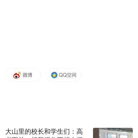
图源：电影《少年的你》
下文由凤凰网公益《行动者》根据孙慧的讲
述整理。
当心理咨询遇见少年犯：
从沉默到信任
我服务的第一个对象是个被害人。在检察院
的心理疏导室，检察官对当事人说，“有什么
心结就和老师聊聊”。那孩子也不清楚咨询师
大山里的校长和学生们：高
具体是做什么的，看起来就像一只陷入黑暗