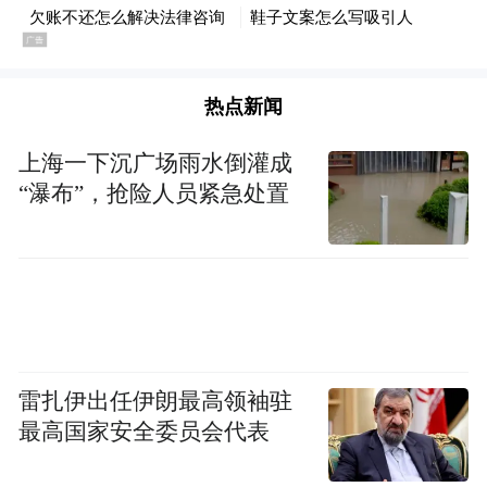
他，“奶奶还在家等你哦”。慢慢地，随着咨
询的推进，到第二次第三次，小明开始和我
讲他的故事。他抬起头，我在那双大眼睛里
热点新闻
看见了光。
上海一下沉广场雨水倒灌成
“瀑布”，抢险人员紧急处置
与此同时，小明在未管所里的状态也明显有
了好转——从独来独往到帮助伙伴，从对集
体活动不参与不主动，到主动在课堂上起
舞。未管所的狱警和主任看在眼里，就来问
我，能不能引进你们帮助这些未成年犯？
雷扎伊出任伊朗最高领袖驻
最高国家安全委员会代表