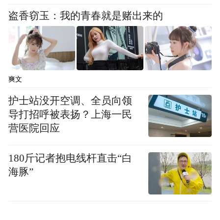
盗香窃玉：我的青春就是赌出来的
爽文
护士站没开空调、全员向领
导打招呼被表扬？上海一民
营医院回应
180斤记者抱电线杆直击“白
海豚”
图源：西宁心理健康研究会
从2014年初到现在，我们也逐步搭建了“接