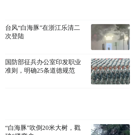
案-入监评估-再社会化帮教-出监评估-追踪回
访-结案”的帮教模式。
台风“白海豚”在浙江乐清二
首先，建立动态的“一案一档案”。基于涉罪
次登陆
未成年人的家庭和个体心理测评表格，从家
庭困境和个人困境的角度，对其展开风险评
国防部征兵办公室印发职业
估。
准则，明确25条道德规范
接着，制定个性化干预策略，展开一对一心
理咨询、帮教，帮孩子澄清内在人格动力、
逐步建立完善的人格。在这个过程里，我们
也会引入焦点解决小组、支持性辅导团体等
形式，让他们在人际互动的过程中，不断认
“白海豚”吹倒20米大树，戳
识自我、接纳自我。