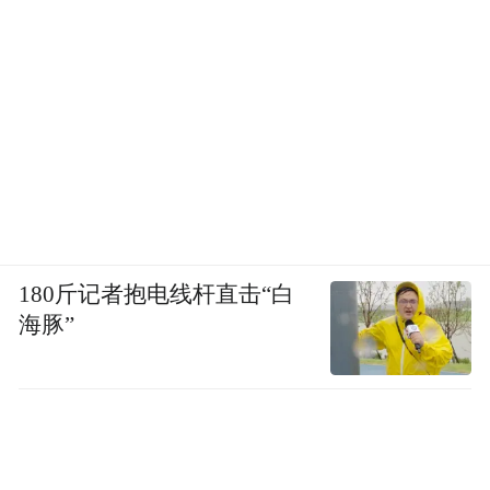
聊的过程中，他幼稚的一面会冒出来。他会
和我炫耀：“老师，我抽的可是400元一条的
烟”！但深入下去，我就发现，小光的父母早
早离婚，又各自再婚，在某种意义上，他被
家庭抛弃了。
在小光的描述里，他过的是这样一种生活：
没有地方去的时候，就一个人待在山上，听
180斤记者抱电线杆直击“白
一下午歌；两三天只吃一顿，肚子饿得睡不
海豚”
着了，就一个人出门狂走十公里。他告诉
我，有一次他去找爸爸，从铁门缝里看到他
们一家人在吃饭，他使劲敲门，可过了很久
也没人开门。