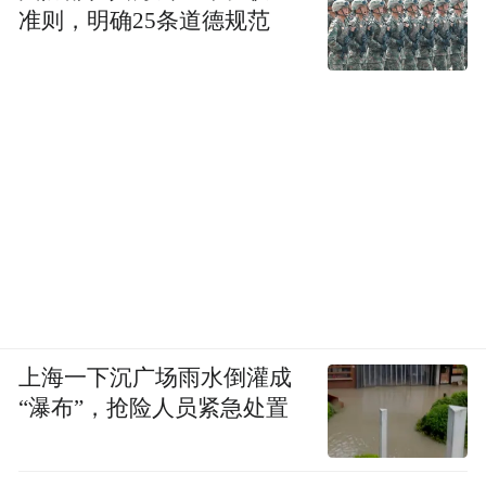
准则，明确25条道德规范
你想，一个孩子，如果没有父母抚养，爷爷
奶奶又去世了，他每天饿肚子还被人欺负，
这时候，有人能给他口饭吃、能帮他打一
架，他会不会很感谢那些人？如果那些人又
给他施加“带引号”的能量呢？
为什么我们要做少年司法一体化？因为保护
未成年人，从来不仅是某一个组织、某一个
个体的课题，它需要构建的是一个全方位的
系统，不仅要看到案件本身，更要看到未成
上海一下沉广场雨水倒灌成
“瀑布”，抢险人员紧急处置
年人背后的家庭、学校和社会环境。这其中
涉及很多观念性的问题。