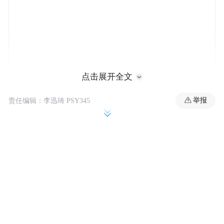
点击展开全文
举报
责任编辑：李迅琦 PSY345
2018年，在公检法的委托下，心理咨询师孙
慧和她所在的西宁心理健康研究会走进青海
省未成年犯管教所，对未成年犯进行再犯风
险评估及帮教跟踪回访。截至目前，他们累
计服务了超过520人次。
“过去，面对这些涉罪未成年人，大家更多看
到‘冰山上’的问题，但咨询强调走到冰山下，