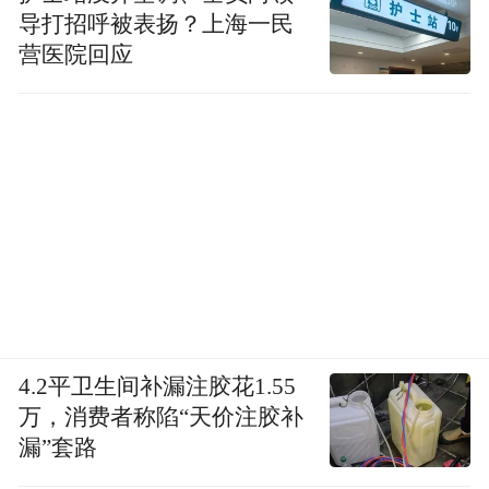
再偷的，有时候我们真的无药可救。我看到
导打招呼被表扬？上海一民
了他对我的坦诚。
营医院回应
有人会问，为什么这些孩子要再犯呢？
我们通过调研了解到，大部分孩子通常在行
政处罚训诫后，会增加偷的行为。一方面他
们已经知道哪里好偷，哪里不好偷。另一方
面，这些孩子大部分是青春期的孩子，他们
的前额叶还在发育阶段，会有易冲动暴躁的
生理特点，不能深入认识自身行为会造成的
4.2平卫生间补漏注胶花1.55
社会影响，也更顾忌同辈内部的关系和看
万，消费者称陷“天价注胶补
法。像小光在他们这个群体内部收到的评价
漏”套路
就很高，大家说他“很仗义、有领导力、技术