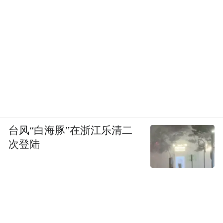
犯再犯”。这被称为“养猪困局”，指的就是司
法体系对这些涉罪未成年人只能选择“养大了
再打，养肥了再杀”。
但结合我们的工作经验就会发现，“养猪困
局”并不是无解的。经过“临界预防”干预的未
成年人，犯罪率会显著降低——这就要求我
们要协力学校、司法部门、社区、群团组织
台风“白海豚”在浙江乐清二
形成更完善的帮教网络：一方面，积极开展
次登陆
法治、道德、心理等科普教育；另一方面，
基于宽容不纵容的原则，以更具个性化的帮
教策略、更长线地向未成年行为人展开风险
测评和社会危险性评估。