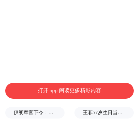
理解行为背后的原因。她拿孩子撒谎打比
方，以往我们更多地会说‘你怎么会撒谎’，咨
询则是问‘你为什么会撒谎’。”
孙慧说，深入“问题孩子”的内心世界，她感
受到的更多是善。“我们看到恶，常常是因为
没有提早对他们进行合适的干预，导致那些
内心的伤痛只能通过行为一次又一次表现出
来。”
打开 app 阅读更多精彩内容
伊朗军官下令：如果美军踏上我国领土，就砍掉他们脚！
王菲57岁生日当天，谢霆锋隔空说3次生日快乐