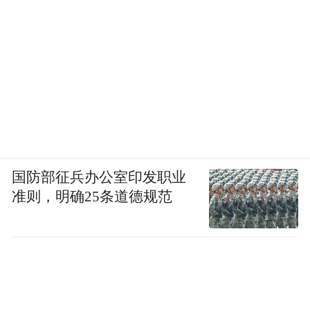
为什么以往公安同志会觉得有些孩子总在撒
谎？因为在那个环境下，很多孩子特别紧
张，不敢说真话，就会选择用撒谎的方式自
我保护。而传统的训诫和很多家长的行为机
制很像，它强调的是，“你怎么会撒谎？！”
但不看行为背后的原因。如果打个比方去说
训诫和心理咨询的区别，其实就是，前者是
国防部征兵办公室印发职业
在冰山上，后者是在冰山下。
准则，明确25条道德规范