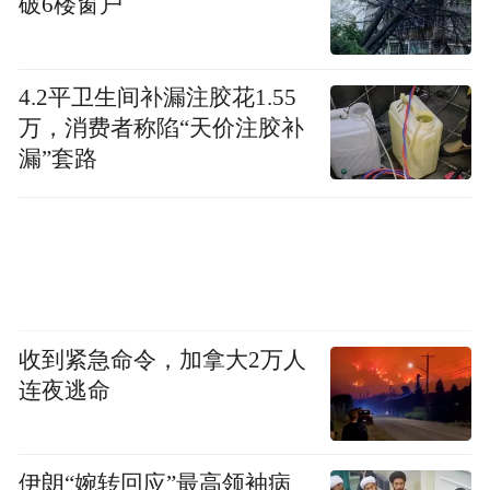
破6楼窗户
最后，在他们出监之后，我们也会做一个评
估，同时进行追踪回访，这是非常重要的一
4.2平卫生间补漏注胶花1.55
环——我们通常会秉持“见到人、谈上话、交
万，消费者称陷“天价注胶补
漏”套路
上心”的工作原则，从思想、工作、学习、生
活等多方面，把握他们的情况和动向，帮助
他们和过去的触法行为做告别。
此外，因为涉罪未成年人的家庭普遍存在“父
母养而不教、隔代抚养、代养代教”的情况，
收到紧急命令，加拿大2万人
我们会以子女教育和家庭关系为主题，辅
连夜逃命
导、培训未成年犯的父母或其他监护人。
伊朗“婉转回应”最高领袖病