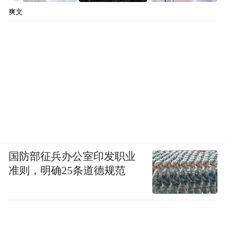
怀孕期间，晓华在学校宿舍整宿整宿睡不
爽文
着，孩子出生后，不断的哭声让她害怕。她
抱着孩子去姥姥家，孩子还是哭。怎么办？
精神错乱间，她不小心把被子盖得高了一
些，遮住了孩子的嘴。
孩子就这样死了，因为窒息。对于一个妈妈
来说，这种痛是一辈子的，但晓华才15岁，
她还有接下来的人生。
国防部征兵办公室印发职业
坐在我面前的时候，晓华的身体和声音不停
准则，明确25条道德规范
颤抖。