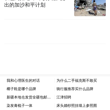
社会调查时服务的个案。他叫小明（化
出的加沙和平计划
名），当时14岁，因为抢劫案件，被判处一
年零八个月。
小明瘦瘦高高的，性格很内向。因为之前的
社会调查，我了解到他的过去——从小被妈
妈抛弃、爸爸又曾因纵火入狱、上学时遭遇
过校园霸凌。是奶奶和他相依为命，抚养他
长大。
在未管所第一次见到小明的时候，他一直闷
着头抠手，我问他问题，也不吭声。因为我
之前见过他奶奶，知道那是他心里最柔软的
地方，就和他分享我们碰面时的情况，告诉