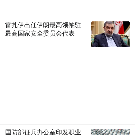
我和小光打了一个赌，我说，如果你下定决
心不再去偷，我们团队就协同司法部门、群
雷扎伊出任伊朗最高领袖驻
团组织帮你找学校，学你想学的技术，用劳
最高国家安全委员会代表
动挣一份报酬。
“出去了，然后呢”：为什么需要司法社工
真正能给未成年犯带来改变的，在于让他意
识到自己是一个有价值的人、有可以求助的
外在资源。
有时候，即便一个孩子在未管所里做了很多
服务工作，出去还是有很高的再犯率。为什
么？
国防部征兵办公室印发职业