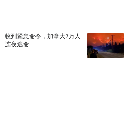
我没有让晓华先和我讲述犯罪经过，而是问
她：“上学的时候有什么事情让你很骄傲
吗？”她愣住了，在思考回答的过程中，她的
身体慢慢不抖了。
收到紧急命令，加拿大2万人
连夜逃命
我跟晓华一起工作了三年。随着交流深入，
我们之间产生了信任。我发现她很能干，烧
得一手好菜，尤其会做大盘鸡，喜欢画画。
她说梦想成为医生，但受困于薄弱的知识体
系。她还有一个弟弟，从小生活在一个重男
轻女的家庭。
新冠疫情期间，晓华和我说想做点事。我就
推荐她去做公益，那个暑假里，她服务了八