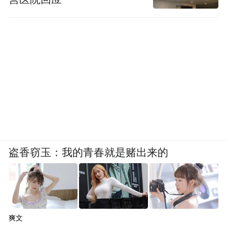
图源：视觉中国
和晓华一样，见到小光（化名）之前，派出
所的同志对我说，“你大概做一下就行了！”
好像潜台词是，这孩子已经无药可救了。我
一看案件，确实吓了一跳，偷窃三百多次，
可以说得上是“贼王”了，这得是什么样的孩
子啊？
盗香窃玉：我的青春就是赌出来的
但我见到小光的时候，却发现他的气质和我
想得完全不一样，穿着一件运动服，看起来
就是特别普通的孩子。
爽文