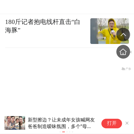
这就要求我们建立一支专业的司法社工队
伍。我们机构目前全职从事这项工作的是七
180斤记者抱电线杆直击“白
个人，督导老师都是兼职，平时在高校上
海豚”
课，每周抽时间出来做指导，针对比较困难
的案例，一开会就是三小时。除此之外，我
们还有大概五十位左右的兼职志愿者，机构
会根据他们的学历、经验进行分级评估——
不是谁都可以一上来就进入未管所接个案，
他必须跟着督导老师记录、学习至少两年时
间，个人积累至少上百的心理咨询小时数。
“国学大师”暴力矫治“问题少年”？检察日
4
打开
报：莫让暴力玷污了国学
万
护士站没开空调、全员向领
套