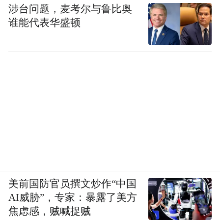
涉台问题，麦考尔与鲁比奥
谁能代表华盛顿
美前国防官员撰文炒作“中国
AI威胁”，专家：暴露了美方
焦虑感，贼喊捉贼