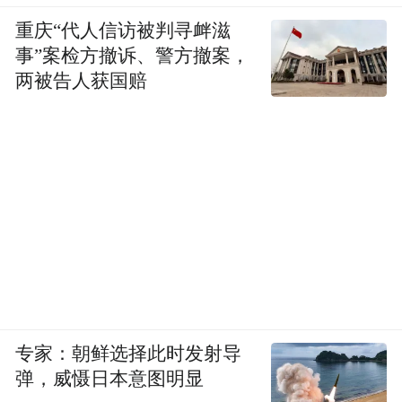
重庆“代人信访被判寻衅滋
事”案检方撤诉、警方撤案，
两被告人获国赔
专家：朝鲜选择此时发射导
弹，威慑日本意图明显