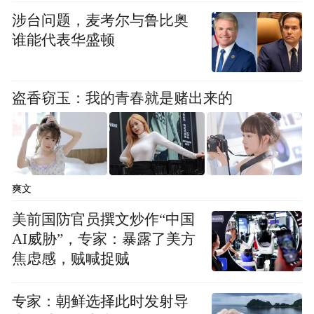
涉台问题，麦考尔与鲁比奥
黄诗嘉：
我认为女性在科研工作中更加坚持
谁能代表华盛顿
和细心，我们的思考角度也与男性不同，这
些都是科研工作中非常必要的品质。
盗香窃玉：我的青春就是赌出来的
“特别声明：以上作品内容(包括在内的视频、图片或音
频)为凤凰网旗下自媒体平台“大风号”用户上传并发
布，本平台仅提供信息存储空间服务。
Notice: The content above (including the videos,
pictures and audios if any) is uploaded and posted
爽文
by the user of Dafeng Hao, which is a social media
美前国防官员撰文炒作“中国
platform and merely provides information storage
space services.”
AI威胁”，专家：暴露了美方
焦虑感，贼喊捉贼
专家：朝鲜选择此时发射导