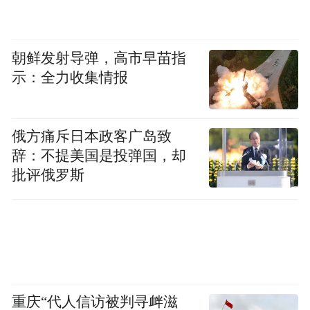
朝鲜发射导弹，高市早苗指
示：全力收集情报
俄方痛斥日本政客广岛致
辞：不提美国是投弹国，却
批评俄罗斯
重庆“代人信访被判寻衅滋