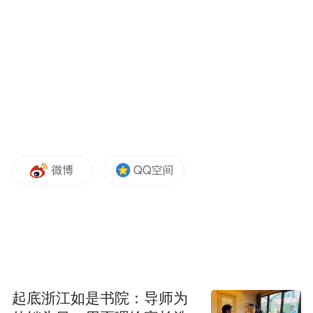
刻或决定性因素促使你选择了植物免疫这个
研究领域？
黄诗嘉：
确实有这样的时刻。我选择生物专
业是因为21世纪是生命科学的时代。在本科
实习期间，我亲眼目睹了田间和果园中的植
物病害，这激发了我对植物免疫的兴趣。在
博士阶段，我有幸了解到柴继杰老师的研
究，并加入了他的实验室，深入学习植物免
疫。
凤凰网：在今天的活动中，我们关注“这一刻
Woman绽放”。然而，现实中女性科研工作
起底浙江如是书院：导师为
者可能会面临时间贫困等问题。你个人有这