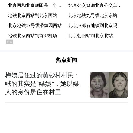
黄诗嘉：
我认为关键是坚持自己内心追求的
东西，坚定决心，并寻求朋友或学校的支持
与帮助。
凤凰网：对于有志于从事科研研究的年轻女
性，你有什么想说的？
热点新闻
黄诗嘉：
我想对即将进入科研领域的年轻女
梅姨居住过的黄砂村村民：
性说，首先要明确自己的目标和追求，然后
喊的其实是“媒姨”，她以媒
坚定地、勇敢地去追求它，不要被周围的质
人的身份居住在村里
疑声音所影响。
凤凰网：你认为女性在科研领域有哪些优势
或特长？