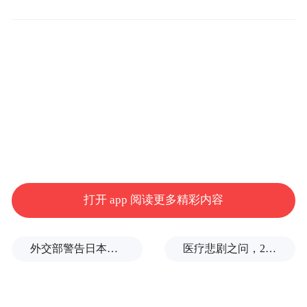
【以下为采访实录】
打开 app 阅读更多精彩内容
外交部警告日本：不要再次走向历史的被告席
医疗悲剧之问，2岁半患儿身亡，医生获刑1年
凤凰网：祝贺你获得年度科教人物。我们很
好奇，在你的科研生涯中，是什么关键的时