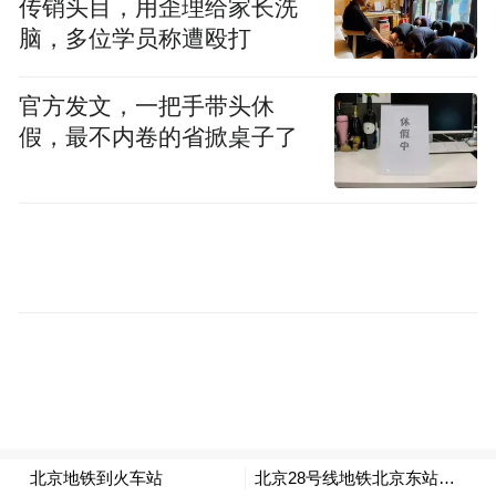
传销头目，用歪理给家长洗
样的困惑吗？
脑，多位学员称遭殴打
黄诗嘉：
目前我的时间管理还可以，可能因
官方发文，一把手带头休
为我还未婚且单身。不过，随着年龄的增
假，最不内卷的省掀桌子了
长，我认识到女性可能会更多地面临时间贫
困的问题。但我认为西湖大学对女性科学家
是很支持的，比如西湖教育基金会设立了西
湖女性科学家发展支持计划，其中设置了很
多针对女性科学家的奖项，对缓解这一问题
提供了很大帮助。
凤凰网：如果将来你面临这样的困境，你认
为可以通过哪些方式来解决？