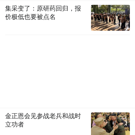
同成长，共同前行。多年以来，惠达卫浴并
集采变了：原研药回归，报
价极低也要被点名
从多个层面致力于对“她力量”支持与关怀，
鼓励女性要勇敢追求梦想、发挥自己的潜力
和才能，为社会进步和发展贡献自己的力
量。未来，惠达卫浴将继续秉承创新理念，
将健康、绿色、环保理念贯穿于产品研发、
生产和服务的全过程，致力于为女性打造健
康、舒适、环保的卫浴生活体验，践行对女
性健康生活的深度支持和承诺。
以“她”力量为动力源泉 倡导以独特方式夯实
金正恩会见参战老兵和战时
内心底气
立功者
随着女性力量的不断崛起，“她力量”这个词