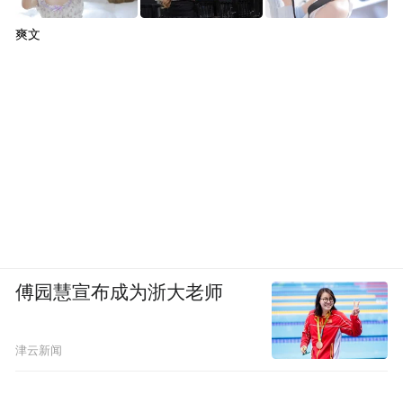
爽文
傅园慧宣布成为浙大老师
津云新闻