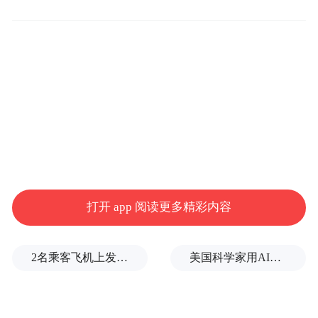
为了看见更多社会各领域的优秀女性，推动
社会对女性多元角色的认可与尊重，她势界·
凤凰网2024女性影响力大赏于4月2日在上海
静安区宝华万豪酒店圆满举办。本届她势界·
凤凰网2024女性影响力大赏由凤凰网主办，
指定移动资讯平台凤凰新闻客户端，战略合
作媒体中国妇女报，长江商学院、深圳国际
公益学院提供联合支持，惠达卫浴爱心支
打开 app 阅读更多精彩内容
持。盛典延续往年宗旨，通过聚焦女性在社
会各领域的积极作用，共同推动构建性别平
2名乘客飞机上发生肢体冲突，龙江航空回应
美国科学家用AI制造出16种全新病毒，网民炸了…
等、多元包容的社会环境，并持续麇集更多
机构支持此次盛典。