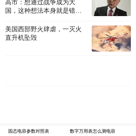
高市：想通过战争成为大
100个女孩的“后台”故事征集启动 鼓励女性
国，这种想法本身就是错误
追逐梦想、勇往直前
的
美国西部野火肆虐，一灭火
上野千鹤子在《从0开始的女性主义》书中提
直升机坠毁
到，在二战时期，随着男士们投入战场，女
性踏入职场，广告开始展示女性独立和自主
的形象。
如今，在中国，女性在经济社会发展中更是
承担着越来越重要的职责。达沃斯世界经济
论坛《2023年全球性别差距报告》显示，
2023年，中国女性以63.73%的劳动参与率高
居世界主要经济体首位，远超47.29%的国际