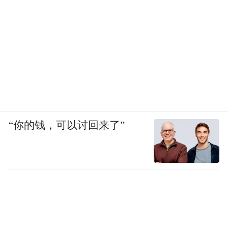
“你的钱，可以讨回来了”