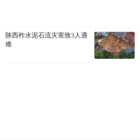
近年来，惠达卫浴持续以“她”力量为动力源
泉，在家居生活领域发挥更大的引领作用，
为推动美好人居生活贡献更多力量并书写更
陕西柞水泥石流灾害致3人遇
加辉煌的篇章。同时，王佳也将继续以女性
难
企业家的独特魅力和智慧，在变局时代下展
现“她”力量的无限可能。
作为她势界·凤凰网2024女性影响力大赏的重
要活动，凤凰网&惠达100个女孩的“后台”故
事征集活动的初心源自对每个女孩独特内心
世界的探索和尊重，旨在展现她们的热爱、
勇气和追求。通过分享“后台”故事，希望让
更多人了解女性的真实情感和成长历程，激