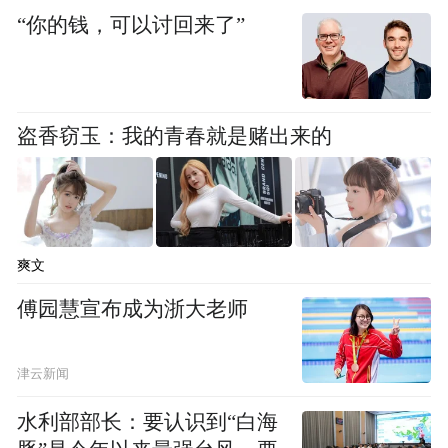
什么样的经济增长和发展？社会应当为女性
“你的钱，可以讨回来了”
创业提供怎样的服务和保障，如何助力平等
包容的职场和创业环境，鼓励多元价值和创
新发展？
盗香窃玉：我的青春就是赌出来的
她势界·凤凰网2024女性影响力大赏将通过主
题分享、对话等形式，发掘各行业女性力
量，鼓舞女性在商业、人生历程上的多元探
索。
爽文
傅园慧宣布成为浙大老师
津云新闻
水利部部长：要认识到“白海