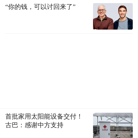
发社会对女性力量的认同和尊重。这些故事
“你的钱，可以讨回来了”
不仅将展现了女孩们在面对挑战时的坚韧与
决心，更将呈现了她们在追逐梦想的道路上
所经历的喜怒哀乐，以及对生活的热爱和执
着。
2000多年前，古希腊著名哲学家、数学家阿
基米德说了一句流传至今、家喻户晓的名
言：“给我一个支点，我就能撬动整个地
球。”惠达希望所有的女性在经历千锤百炼、
达到内外兼修以后，也可以这样自信地说：
首批家用太阳能设备交付！
“我，就是一束光，希望能照亮整个世界。”
古巴：感谢中方支持
凤凰网&惠达100个女孩的“后台”故事征集活