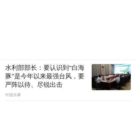
水利部部长：要认识到“白海
豚”是今年以来最强台风，要
严阵以待、尽锐出击
中国水事