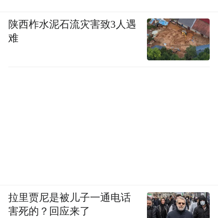
陕西柞水泥石流灾害致3人遇
难
拉里贾尼是被儿子一通电话
害死的？回应来了