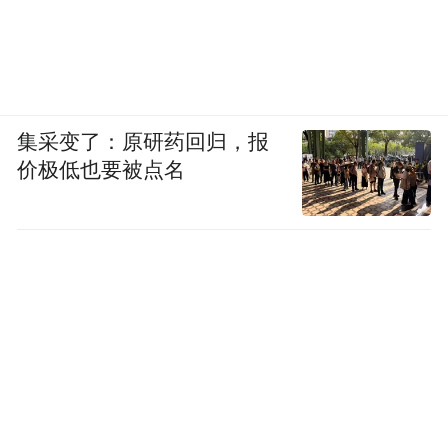
集采变了：原研药回归，报
价极低也要被点名