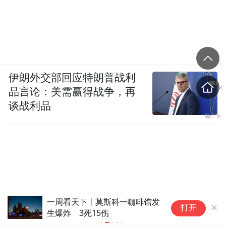
伊朗外交部回应特朗普战利
品言论：美需赢得战争，再
谈战利品
一款车撑起一个品牌，新款深蓝
L
打开
S05加码高阶智驾
退