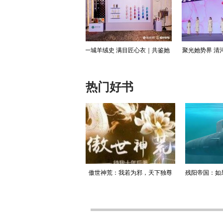
列测试升级版“箭”式反导系统
从复古休闲到先锋正装，许凯解锁
红发加持机车
出道十周年大片
性
热门好书
升迁记：人生就是利欲场，利
傲世神荒：我若为邪，天下独尊
残阳帝国：如
为媒，欲为介