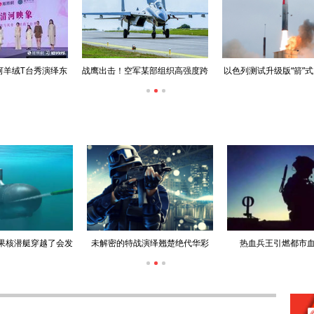
皮衣 刘耀文点燃野
越南将再购买18架俄制雅
美媒：美军已消耗近80
炙热舞台
克-130M
导系统拦截
果核潜艇穿越了会发
未解密的特战演绎翘楚绝代华彩
热血兵王引燃都市
生什么？