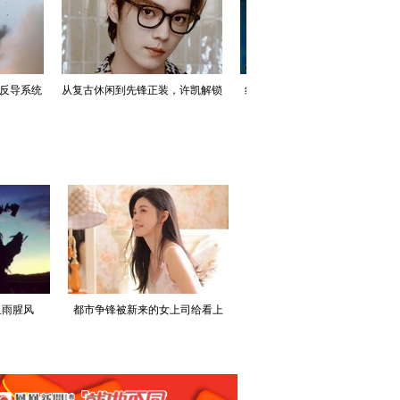
%“萨德”反
美国拟大幅提升“爱国者”导弹和“萨
俄北方舰队在巴伦之海军演，导
弹
德”系统产能
巡洋舰领衔
血雨腥风
都市争锋被新来的女上司给看上
寒门风骨:寒门，也是有风骨的