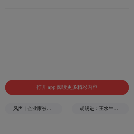
打开 app 阅读更多精彩内容
风声｜企业家被羁押712天无罪后负债3000万，为何国家赔偿只有41万？
胡锡进：王水牛并非复旦研究生
听障技师们的工作照
以下为采访实录。