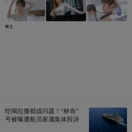
爽文
吃喝拉撒都成问题！“林肯”
号被曝遭船员家属集体投诉