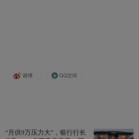
凤凰网公益：先恭喜孔氏珐琅荣获“年度十大
公益企业”，请您简单谈谈获奖感受？
孔令俊：提到获奖感受，我首先要感谢的是
组委会能给孔氏珐琅这样一个机会，让我们
去发声。更要感谢组委会，对于我们这么多
年来所坚持的信念的认可，这也是我们全体
孔氏人的骄傲。孔氏珐琅的企业信念，来自
于我们所受到的孔子文化的熏陶，那就是要
坚守仁者爱人的思想。做企业的本质，就是
要以帮助他人来实现更高的企业价值和目
标。
“月供9万压力大”，银行行长