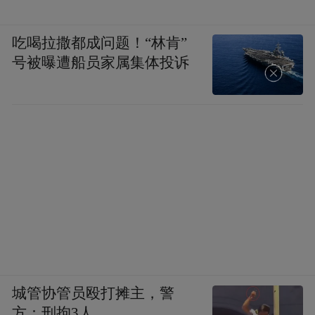
吃喝拉撒都成问题！“林肯”
号被曝遭船员家属集体投诉
城管协管员殴打摊主，警
方：刑拘3人