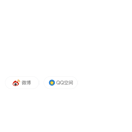
各位热心公益以及正在观看直播的朋友们：
大家好！转眼间，行动者联盟已经走到了第
七个年头。七年间我们联合公益界、企业
界、学术界、创意界挖掘了数百个优秀的公
益人物、公益项目、公益创意和公益企业。
而今天我们仍将表达对公益慈善的情怀，并
向为此付出辛苦与努力的同仁们表示敬意。
在过去的一年，北京冬奥会如期开幕，让世
界再次聚焦在这座“双奥之城”。第三次分
配、共同富裕、乡村振兴等与公益慈善相关
的词汇，一直被大家讨论，并以不同方式践