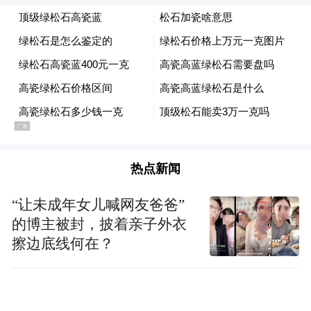
同时，主动融入社会大局，以实际行动践行
社会公益责任。在世界疫情暴发之初，凤凰
网对病毒传播路径、传染链、地方防疫措施
等进行及时、详细地分析解读，通过技术手
段对疫情走势做出预判，以此打消公众疑虑
和恐慌。随着疫情的发展，凤凰网通过“风
声”“唐驳虎”“肿瘤情报局”等栏目的数百篇新
热点新闻
闻报道，用全球化的视角，审慎客观地分析
世界各国的医疗体系以及防疫政策，提醒公
“让未成年女儿喊网友爸爸”
的博主被封，披着亲子外衣
众放眼世界，扩大人们的视野和认知格局。
擦边底线何在？
中国慈善事业已迎来第三次浪潮，公益的责
任不再只是扶贫救弱，还应在泥沙俱下时消