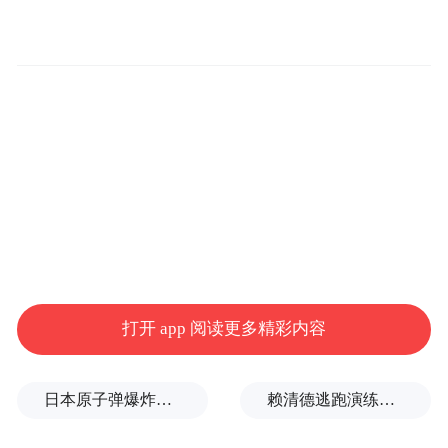
他特别强调，公益慈善重在坚持，“我们祈望
与社会大众同心携手，且看、且鸣、且行、
且期。既有仰望天宇的理想，也有俯身耕耘
的担当。”
打开 app 阅读更多精彩内容
00:00
04:58
日本原子弹爆炸亲历者反对高市修改无核三原则，“她应该下台”
赖清德逃跑演练有美方人员参与，台媒体人：终于正式演练逃亡计划了
以下为演讲实录：