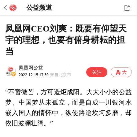
公益频道
凤凰网CEO刘爽：既要有仰望天
宇的理想，也要有俯身耕耘的担
当
凤凰网公益
2022-12-15 17:50
来自北京市
“不啻微芒，方可造炬成阳。大大小小的公益
梦、中国梦从未孤立，而是自成一川银河水
嵌入国人的情怀中，纵使路途坎坷多磨，却
依旧波澜壮阔。”