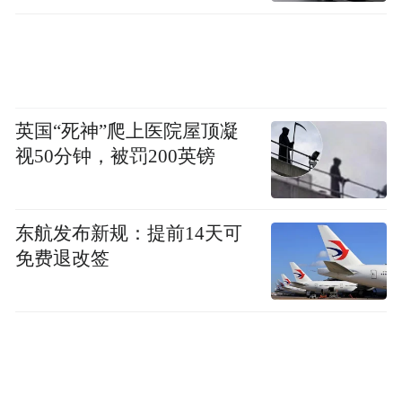
“特别声明：以上作品内容(包括在内的视频、图片或音
频)为凤凰网旗下自媒体平台“大风号”用户上传并发
布，本平台仅提供信息存储空间服务。
Notice: The content above (including the videos,
pictures and audios if any) is uploaded and posted
by the user of Dafeng Hao, which is a social media
英国“死神”爬上医院屋顶凝
platform and merely provides information storage
视50分钟，被罚200英镑
space services.”
东航发布新规：提前14天可
免费退改签