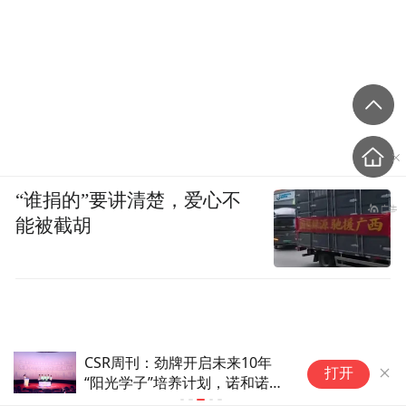
“谁捐的”要讲清楚，爱心不
能被截胡
CSR周刊：劲牌开启未来10年
跨
打开
“阳光学子”培养计划，诺和诺德
八
中国发布首份可持续发展案例集
行