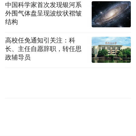
行着。我们知道，这些已然超越公益慈善领
中国科学家首次发现银河系
外围气体盘呈现波纹状褶皱
域，成为全社会关注的公共事业。
结构
这一年，“无穷的远方，无数的人们，都与我
高校任免通知引关注：科
有关”，这种感觉，在每个人的心中愈发强
长、主任自愿辞职，转任思
烈。流离的难民、坍塌的家园、寻亲的少
政辅导员
年、留守的孩童、都市的边缘人，持续叩问
着我们的内心。公益早已不是一种可望而不
可即的行为，也不再是个体的悲悯和同情，
更多是对社会问题和人类发展的思考。公益
理念和行动，正在重塑着我们的公共生活与
集体认知。
凤凰网也在捍卫事实真相、凝聚国际共识的