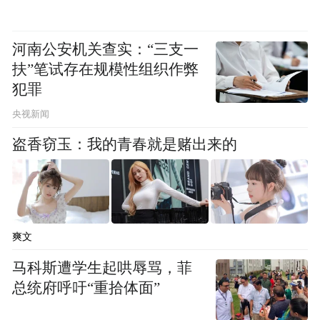
解偏见，回应社会理性期待，弥合认知鸿
沟，扬善心，行利他。整合多元参与和跨界
协同，汇聚产品、技术、解决方案的力量，
河南公安机关查实：“三支一
扶”笔试存在规模性组织作弊
推动可持续社会价值的落地与创新。
犯罪
今年，凤凰网又推出了“寻味计划”“溯水之
央视新闻
源”“秀美中国”等多个全新的公益品牌，将目
盗香窃玉：我的青春就是赌出来的
光放至更辽阔的疆域，让山川收纳千年非遗
之美，聆听刚柔相济的女性声音，见证大国
重器的崛起之路。立足两岸三地，聚焦公益
事件、公益人物、公益传播，搭建没有壁垒
爽文
的公益活动平台，实现温情的共振传播。接
马科斯遭学生起哄辱骂，菲
下来的颁奖典礼，我们将看见尚在摸索期但
总统府呼吁“重拾体面”
颇具新意的年轻公益项目，也将看见实施了