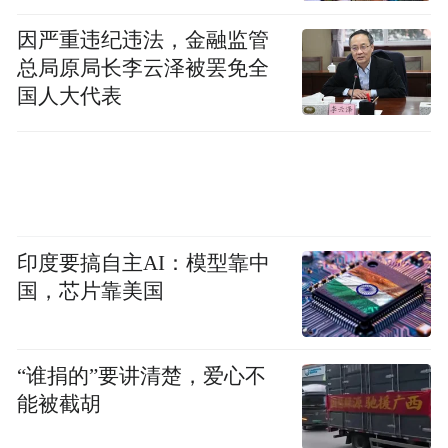
几十年、发展模式完备的老牌公益项目。
因严重违纪违法，金融监管
总局原局长李云泽被罢免全
“不啻微芒，方可造炬成阳。”凤凰网相信，
国人大代表
大大小小的公益梦、中国梦从未孤立，而是
自成一川银河水嵌入国人的情怀中，纵使路
途坎坷多磨，却依旧波澜壮阔。公益慈善重
在坚持，我们祈望与社会大众同心携手，且
看、且鸣、且行、且期。既有仰望天宇的理
印度要搞自主AI：模型靠中
想，也有俯身耕耘的担当。
国，芯片靠美国
感谢各位对凤凰网和行动者联盟的厚爱，愿
我们能够早日线下相会，再与君议当下，话
“谁捐的”要讲清楚，爱心不
将来！
能被截胡