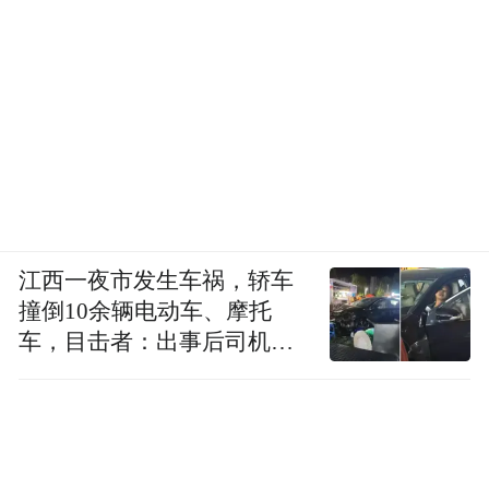
受益学生使用“捐一元”项目捐赠的电脑认真上着编
程课
“特别声明：以上作品内容(包括在内的视频、图片或音
频)为凤凰网旗下自媒体平台“大风号”用户上传并发
布，本平台仅提供信息存储空间服务。
江西一夜市发生车祸，轿车
Notice: The content above (including the videos,
撞倒10余辆电动车、摩托
pictures and audios if any) is uploaded and posted
车，目击者：出事后司机一
by the user of Dafeng Hao, which is a social media
直坐车里
platform and merely provides information storage
space services.”