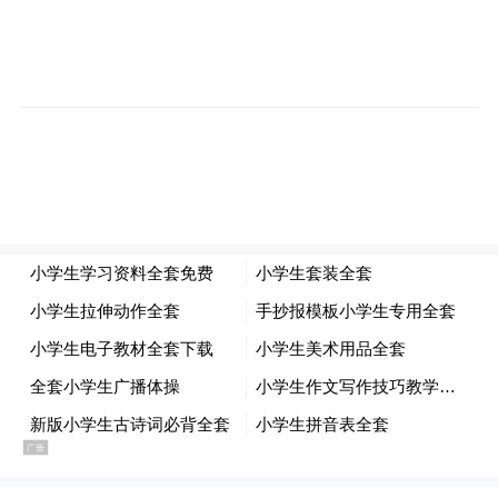
的优势，倡导公众献出力所能及的一份爱
心，助力欠发达地区儿童营养改善。“捐一
元”凭借“低门槛、参与便捷、公开透明”的特
点，赢得了广泛的公众认可与支持，已累计
超过1.3亿人次公众参与捐赠，累计筹款超过
2.4亿元，是“小额众筹”模式的典型示范案例
之一，推广了“人人可公益”理念。
“捐一元”项目与传统直接捐款捐物模式所不
同的是，项目的联合发起方——百胜中国除
了公司和员工捐款外，更是贡献出了宝贵的
资源，包括全国肯德基、必胜客等旗下品牌
门店网络、带动全国的餐厅服务员在每年暑
期最火爆的营业时间支持参与项目等。为使