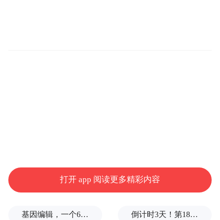
打开 app 阅读更多精彩内容
基因编辑，一个6岁女孩之死
倒计时3天！第18届影响世界华人盛典即将启幕