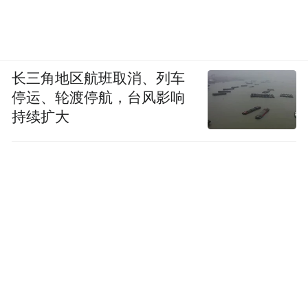
与感和获得感。互联网的出现，与公益机构
一起为我国公益事业发展添砖加瓦。
凤凰网公益：数字技术如何更好地推动社会
长三角地区航班取消、列车
创新？
停运、轮渡停航，台风影响
持续扩大
秦伟：第一，发挥数字技术独有的优势，更
快更全面的呈现出社会问题和社会需求；第
二，更好的与公益融合，使得数字技术更好
的服务与公益项目和公益机构；第三，做好
传播倡导工作，使得更多人关注、认可和加
入到公益行列中来。
当下数字化快速发展，给各行各业带来了新