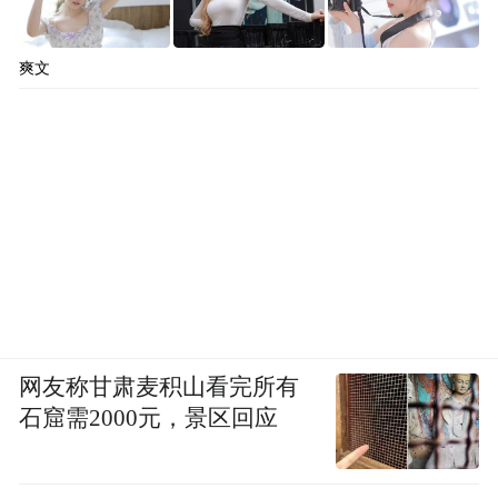
字化课堂”，通过为乡村学校捐赠电脑和提供
生动有趣的编程课编程的方式，将数字技能
爽文
带给更多偏远地区的青少年，为他们创造更
多学习的机会，拓宽视野，激发他们的创新
精神，推动乡村数字化教育的均衡发展。
网友称甘肃麦积山看完所有
石窟需2000元，景区回应