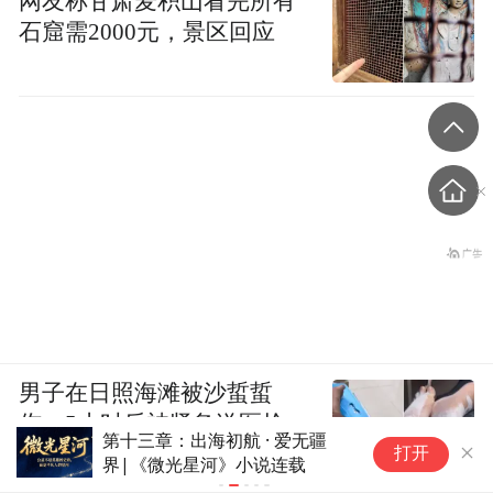
网友称甘肃麦积山看完所有
石窟需2000元，景区回应
男子在日照海滩被沙蜇蜇
伤，5小时后被紧急送医抢
第二十章：破晓之刃 · 效能之辩|《微光星
第
救，景区：偶发事件
打开
河》小说连载
光