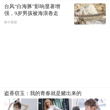
的机遇和挑战。“捐一元”项目跟随数字技术
台风“白海豚”影响显著增
的发展，不断丰富和创新募款方式。我们的
强，9岁男孩被海浪卷走
合作伙伴百胜中国是一家在餐饮行业始终保
鲁中晨报
持敏捷创新的企业，在运用数字化技能进行
业务创新的同时，也将数字技术带入到公益
中，比如早年就开始尝试互联网筹款，并通
过系统开发，开放旗下肯德基、必胜客APP/
小程序等在线点餐渠道，在线展示公益信
息，方便消费者随餐小额捐款；同时借助互
联网数字化技术推出爱心套餐，消费者购买
指定餐点，百胜进行捐款。
盗香窃玉：我的青春就是赌出来的
在项目内容层面，捐一元结合数字化，以创
新的方式拓展了外延——增加了“乡村儿童数