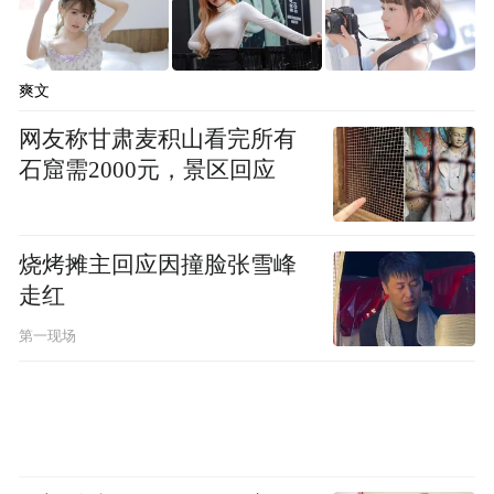
秦伟：募款就是募心，募的是捐赠人的心。
如“捐一元”，除了百胜中国员工外，还有一
爽文
批捐赠人坚持参与了十几年，有的捐赠人从
网友称甘肃麦积山看完所有
娃娃时就开始每年参与。很多公众为什么能
石窟需2000元，景区回应
成为忠实的捐赠人，是因为他们内心认可“捐
一元”项目理念和内容。只有募心，捐赠人才
烧烤摊主回应因撞脸张雪峰
会持续捐赠，公益项目才能持续开展，弱势
走红
群体才能持续获得帮助；只有募心，捐赠人
才会自发成为公益同行者和劝募人，带动更
第一现场
多亲朋好友成为新的捐赠人。“捐一元”持续
开展15年来，大家见证了“营养加餐”“爱心厨
房”等项目内容，给乡村儿童营养健康和乡村
学校供餐条件带来的积极改变，项目凭借科