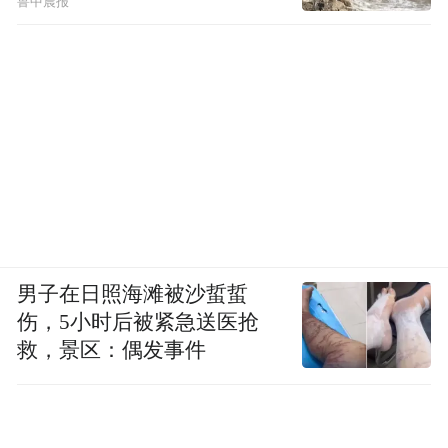
鲁中晨报
受益学校厨工用“捐一元”爱心厨房设备为学生做营
养美味的午餐
凤凰网公益：像“99公益日”、“捐一元”项
目，其实都是在用互联网的方式来推动做公
益。您认为互联网给公益带来了什么样的变
化？
男子在日照海滩被沙蜇蜇
伤，5小时后被紧急送医抢
秦伟：随着互联网的发展，出现了很多互联
救，景区：偶发事件
网公开募捐平台，“捐一元”公开募捐形式也
在这个时代下借助互联网的优势，从线下创
新的延展至线上。互联网筹款能让公益更便