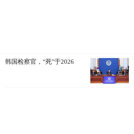
捷地走到公众身边，走进老百姓视野，大家
可以看到更多的公益项目，接触到更多弱势
群体需求，也让普通公众参与公益更有选
择，更加便捷，捐赠门槛更低，进一步推动
了“人人公益”，这也是我们与百胜中国在
2008年发起“捐一元”项目的初衷之一。互联
韩国检察官，“死”于2026
网丰富了公众参与公益的方式，比如“公益宝
贝”“微信捐步”“抖音短视频”，可以让公众在
购物、运动或者娱乐中轻松参与公益，让公
益触手可及。互联网作为一种数字化技术手
段，不但有助于项目筹款、管理、传播和反
馈，也有助于项目阳光公开透明，公众可以
更方便的监督善款使用情况，让公众更有参