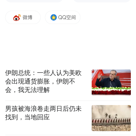
“捐一元”全国劝募活动在百胜中国旗下餐厅开展
以下为采访实录。
凤凰网公益：爱心捐款的形式是最早大家理
解的公益参与方式，你觉得“捐一元”项目和
伊朗总统：一些人认为美欧
传统的月捐相比有什么不同？
会出现通货膨胀，伊朗不
会，我无法理解
秦伟：“捐一元”项目是百胜中国参与公益的
男孩被海浪卷走两日后仍未
一种独特方式，充分发挥了百胜中国旗下遍
找到，当地回应
布全国的肯德基、必胜客等品牌餐厅网络优
势和全国的餐厅服务员与消费者面对面接触