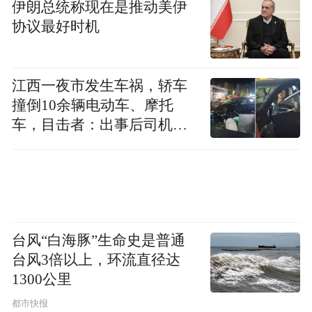
伊朗总统称现在是推动美伊
学合理的内容设计，严谨踏实的项目执行，
协议最好时机
公开透明的项目反馈，看得见的项目成效和
打动人心的项目故事，获得了捐赠人的认
江西一夜市发生车祸，轿车
可，他们有信心、有动力、有意愿同我们一
撞倒10余辆电动车、摩托
起做公益，也营造了一个“扶弱济困”的温暖
车，目击者：出事后司机一
社会氛围。
直坐车里
台风“白海豚”生命史是普通
台风3倍以上，环流直径达
1300公里
都市快报