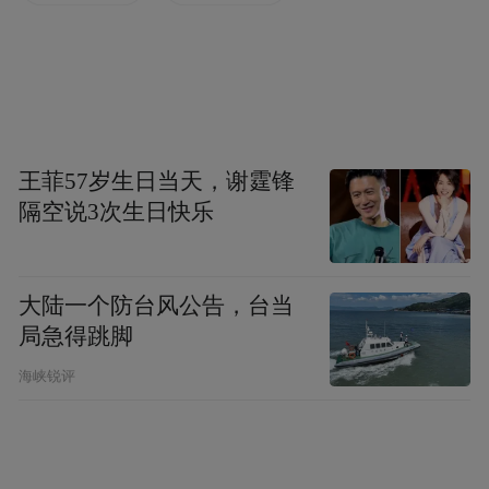
王菲57岁生日当天，谢霆锋
一、关注的公益领域:
隔空说3次生日快乐
传统文化传承
大陆一个防台风公告，台当
二、创意简介：
局急得跳脚
海峡锐评
2021年6月，字节跳动联合中国文物保护基金
会成立的“字节跳动古籍保护专项基金”在国
家图书馆启动，首期投入1000万元定向用于