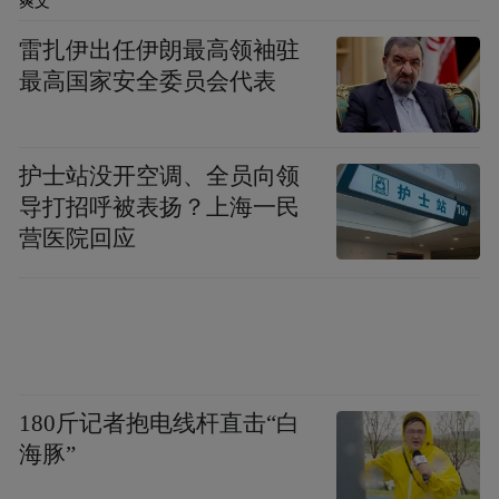
爽文
会免费开放。
雷扎伊出任伊朗最高领袖驻
2、古籍活化：依托抖音、西瓜视频等内容平
最高国家安全委员会代表
台，联动专家、创作者共同通过多样化的形
式进行古籍内容创作，如说书、绘画、美食
护士站没开空调、全员向领
复原等。
导打招呼被表扬？上海一民
营医院回应
专业性：
项目联动北京大学、国家图书馆、中国文物
保护基金会等权威机构，保证项目在实施的
每个环节都具备专业性；如依托文保基金确
180斤记者抱电线杆直击“白
保捐赠与资金管理的专业性；依托国家图书
海豚”
馆的古籍修复团队，确保古籍修复专业性；