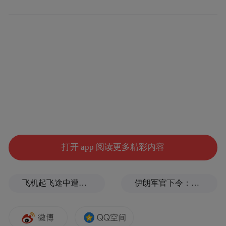
以下公示内容，引自入围方提报的材料：
打开 app 阅读更多精彩内容
飞机起飞途中遭雷击！航班滞留3小时临时换机
伊朗军官下令：如果美军踏上我国领土，就砍掉他们脚！