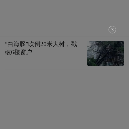
1
“白海豚”吹倒20米大树，戳
破6楼窗户