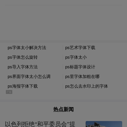
古籍修复、人才培养、古籍活化、古籍数字
化等公益项目。其中，修复《永乐大典》
“湖”字册等来自国家图书馆、地方图书馆等
机构珍藏的100多册（件）珍贵古籍。
字节跳动公益还联合中国文物保护基金会、
国家图书馆发起“寻找古籍守护人”活动、推
出《穿越时空的古籍》纪录片等，推动古籍
活化、助力传统文化传承。
2022年3月，字节跳动字节跳动向北大教育基
金会提供捐赠，全面支持“北京大学-字节跳
热点新闻
动数字人文开放实验室”的工作。字节跳动将
发挥OCR、自然语言处理、知识图谱等技术
以色列拒绝“和平委员会”提