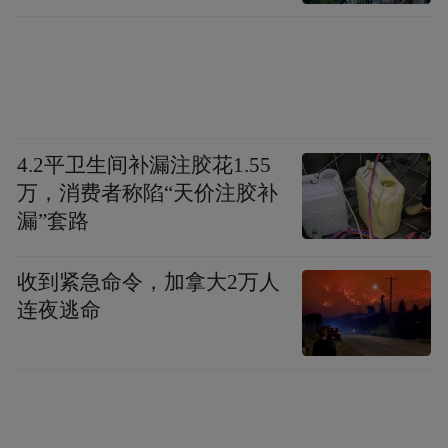
2021年6月，字节跳动联合中国文物保护基金
会成立的“字节跳动古籍保护专项基金”在国
家图书馆启动，首期投入1000万元定向用于
古籍修复、人才培养、古籍活化、古籍数字
4.2平卫生间补漏注胶花1.55
化等公益项目。其中，修复《永乐大典》
万，消费者称陷“天价注胶补
漏”套路
“湖”字册等来自国家图书馆、地方图书馆等
机构珍藏的100多册（件）珍贵古籍。
收到紧急命令，加拿大2万人
连夜逃命
字节跳动公益还联合中国文物保护基金会、
国家图书馆发起“寻找古籍守护人”活动、推
出《穿越时空的古籍》纪录片等，推动古籍
活化、助力传统文化传承。