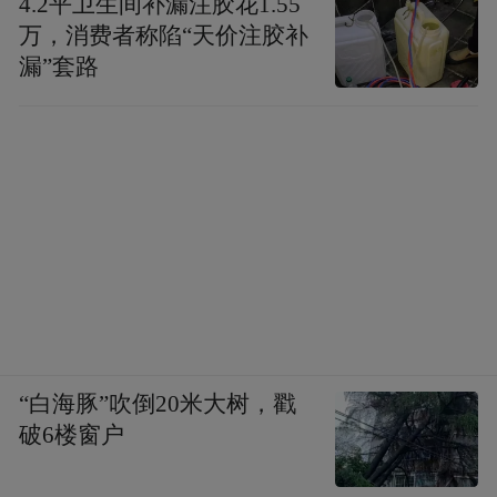
4.2平卫生间补漏注胶花1.55
万，消费者称陷“天价注胶补
漏”套路
“白海豚”吹倒20米大树，戳
破6楼窗户