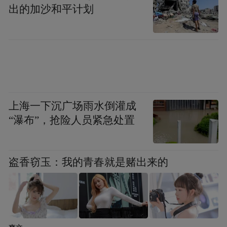
领域的积累，以及互联网产品设计与研发优
出的加沙和平计划
势，与北大共同研发古籍数字化平台，利用
智能技术加速中华古籍资源的数字化建设，
向全社会提供公益化服务。
三、申报理由：
上海一下沉广场雨水倒灌成
创新性：
“瀑布”，抢险人员紧急处置
1、古籍数字化平台：通过OCR（光学字符识
盗香窃玉：我的青春就是赌出来的
别）、句读、实体识别、知识图谱构建等方
面的多种技术，实现古籍的智能化整理，让
古籍能够以文本的形态加以检索、关联阅读
和深度挖掘与利用。同时，该平台将向全社