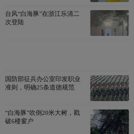
依托北大数字人文中心和字节跳动AI实验
室，让古籍数字化平台开发更有技术保障。
台风“白海豚”在浙江乐清二
次登陆
影响力及公信力：
1、古籍数字化平台尚未正式对外宣布，但在
测试阶段已经引起国内数十家高校、研究机
构的关注，5000多位专家、高校学生等进行
使用和测试，获得了广泛认可。
国防部征兵办公室印发职业
准则，明确25条道德规范
2、古籍活化传播项目获得了国家文物局、中
央网信办联合开展的2022年度中华文物全媒
“白海豚”吹倒20米大树，戳
体传播精品（新媒体）推介项目。
破6楼窗户
主要事迹：