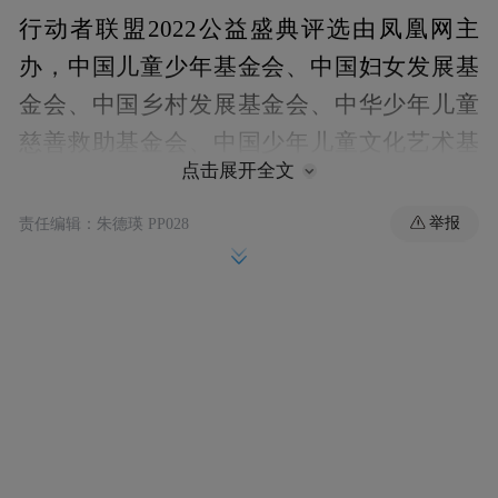
行动者联盟2022公益盛典评选由凤凰网主
办，中国儿童少年基金会、中国妇女发展基
金会、中国乡村发展基金会、中华少年儿童
慈善救助基金会、中国少年儿童文化艺术基
点击展开全文
金会、中华社会救助基金会、中国发展研究
基金会、中国社会福利基金会、中国红十字
举报
责任编辑：朱德瑛 PP028
基金会、中华思源工程基金会、爱德基金
会、深圳壹基金公益基金会提供联合支持，
深圳国际公益学院、长江商学院、北师大中
国公益研究院、北京大学非营利组织法研究
中心、中国科学院心理研究所提供学术支
持，凤凰新闻客户端提供指定资讯平台支
持。