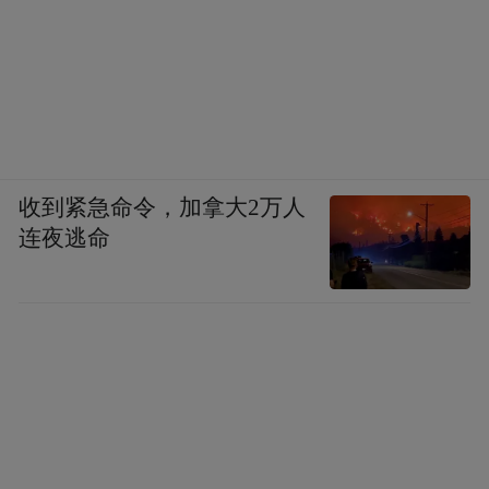
2022年3月，字节跳动字节跳动向北大教育基
金会提供捐赠，全面支持“北京大学-字节跳
动数字人文开放实验室”的工作。字节跳动将
发挥OCR、自然语言处理、知识图谱等技术
领域的积累，以及互联网产品设计与研发优
收到紧急命令，加拿大2万人
势，与北大共同研发古籍数字化平台，利用
连夜逃命
智能技术加速中华古籍资源的数字化建设，
向全社会提供公益化服务。
“特别声明：以上作品内容(包括在内的视频、图片或音
频)为凤凰网旗下自媒体平台“大风号”用户上传并发
布，本平台仅提供信息存储空间服务。
Notice: The content above (including the videos,
pictures and audios if any) is uploaded and posted
by the user of Dafeng Hao, which is a social media