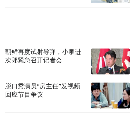
3.科学专业救助，遵循儿童发展规律
遵循“儿童优先”和“儿童利益最大化”的儿童
工作基本原则，遵循《3-6岁儿童学习与发展
指南》，普及早期教育知识、倡导亲子共读
朝鲜再度试射导弹，小泉进
理念、传授科学育儿方法，从而改善当今学
次郎紧急召开记者会
前教育小学化现象，按照脑部发展规律和儿
童的成长教育发展需求推广早期教育，最大
脱口秀演员“房主任”发视频
化启发儿童和挖掘潜能，促进幼儿身心全面
回应节目争议
和谐发展。
影响力及公信力：
起点工程先后联合全国44+余家NGOs在20个