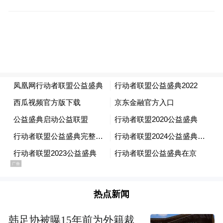
起点工程是中华少年儿童慈善救助基金会的
自主品牌项目，成立于2013年，定位于0-6岁
儿童早期教育领域，重点关注儿童安全、营
养健康、语言、社会、科学、艺术领域的发
展，从幼儿生存健康及学龄前教育发展等方
面着手，致力于搭建学前教育公益联合平
台，推动困境幼儿学前教育的发展, 为学龄前
幼儿全面和谐发展保驾护航。
三、申报理由：
创新性：
热点新闻
1.密切关注教育“短板”，持续发展
韩足协被曝15年前为外籍裁