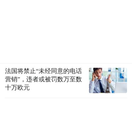
10月，乡村幼儿强体能计划走进西藏，为幼
儿园捐赠绘本及体育器材，共同助力儿童综
合素质教育提升。
11月，携手大地幼教助力云南省巧家县未来
希望幼儿班，支持30个幼儿班的运转，2-4个
大地城市幼儿园对口支持1个巧家县农村幼儿
法国将禁止“未经同意的电话
班，让城市的孩子与农村孩子手牵手，心连
营销”，违者或被罚数万至数
十万欧元
心。
2022年2月16日，为了更好地为乡村幼儿提供
有质量的学前教育服务，助力乡村教育振
兴，“社会组织助力乡村学前教育发展”工作