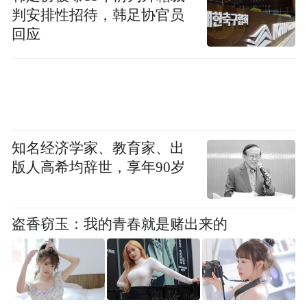
通过切实为学龄前儿童提供产品、服务的方
判安排性招待，韩足协官员
回应
式，解决普惠教育的问题。项目内容符合乡
村振兴，留守儿童和困境儿童关爱保护相关
的国家战略。通过对农村学前教育的密切关
注与支持，对幼儿园进行硬件提升和教师培
训，使项目幼儿园经扶持后可独立持续发
知名经济学家、教育家、出
展。
版人高希均辞世，享年90岁
2.统一标准，高效管理
盗香窃玉：我的青春就是赌出来的
项目幼儿班实行标准化，无论是硬件的提
升、场地的修缮还是教师培训，都遵循统一
化标准，符合起点幼儿班的质量标准；项目
从前期调查、落地实施到结项反馈都实行规