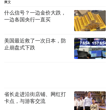
爽文
范化管理，项目模式可复制化。
什么信号？一边金价大跌，
一边各国央行一直买
3.先进理念，特色课程
结合国际化教育理念及国内先进教育理论，
美国最近救了一次日本，防
根据乡村幼儿园实际具体情况，引进特色课
止崩盘式下跌
程，注重每一个孩子的潜能和天性，让其获
得多元化的发展。
专业性：
1.强大的专家资源把控项目方向与质量
省长走进沿街店铺、网红打
卡点，与游客交流
项目一直与国内前沿的学前教育机构深度合