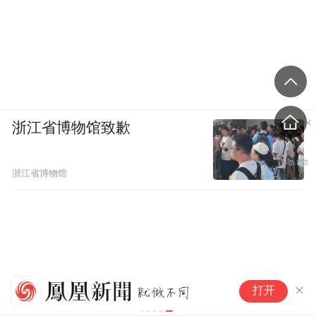
浙江省博物馆致歉
浙江省博物馆
幼师转型护理员，幼儿园的尽头
合
打开
是养老院
山