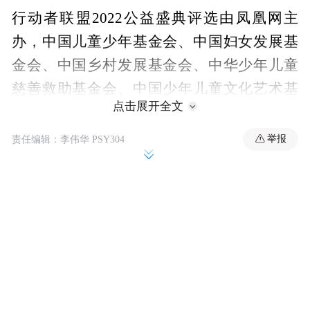
行动者联盟2022公益盛典评选由凤凰网主
办，中国儿童少年基金会、中国妇女发展基
金会、中国乡村发展基金会、中华少年儿童
慈善救助基金会、中国少年儿童文化艺术基
点击展开全文
金会、中华社会救助基金会、中国发展研究
基金会、中国社会福利基金会、中国红十字
举报
责任编辑：李伟华 PSY304
基金会、中华思源工程基金会、爱德基金
会、深圳壹基金公益基金会提供联合支持，
深圳国际公益学院、长江商学院、北师大中
国公益研究院、北京大学非营利组织法研究
中心、中国科学院心理研究所提供学术支
持，凤凰新闻客户端提供指定资讯平台支
持。