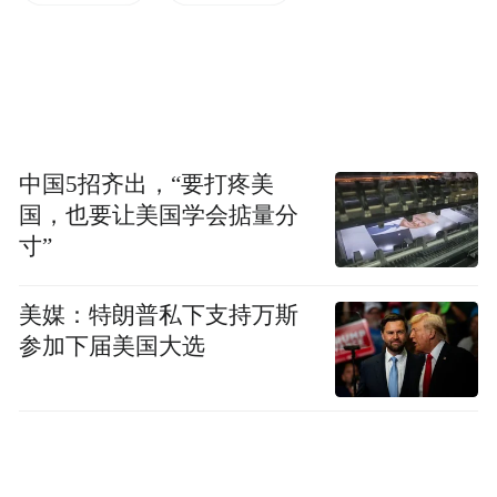
中国5招齐出，“要打疼美
国，也要让美国学会掂量分
河南幼儿园孩子阅读绘本
寸”
一、关注的公益领域：
美媒：特朗普私下支持万斯
参加下届美国大选
乡村儿童教育
二、项目简介：