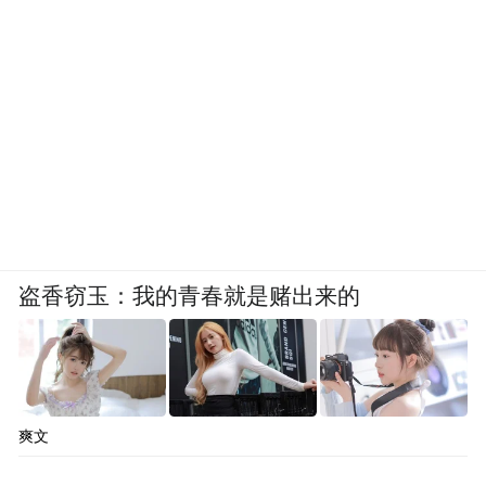
性+互动性、线下+线上动员相结合，让公众
感受‘指尖公益’的力量。“公益合伙人扶持计
划”启动招募，助力儿童早期教育公益组织发
展。
2021年10月15日——10月21日，第五届
“2021年农村幼儿教师成长训练营”公益培训
于北京师范大学昌平校区成功举办。训练营
为期一周，活动联合了北京师范大学、中华
盗香窃玉：我的青春就是赌出来的
女子学院、北京体育大学等资深专家教授，
通过“专题讲座”、“园所观摩”、“外出参访”等
多种培训形式，为来自全国14个省份自治
区，六个少数民族的70位农村幼儿教师带来
爽文
一场知识盛宴。