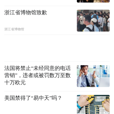
作，逐渐形成了起点项目专家智囊团，它们
包括：北京师范大学、首都师范大学、中华
浙江省博物馆致歉
女子学院、北京体育大学、广西师范大学、
华中师范大学、南京师范大学、慧凡教育集
浙江省博物馆
团、悠贝亲子阅读、谷雨千千树教育咨询、
奕阳教育机构等机构。
2.项目提倡“平等包容，协同发展”
法国将禁止“未经同意的电话
尊重儿童发展的客观规律，深入了解救助对
营销”，违者或被罚数万至数
象的需求，结合教育局、专家团队、公益机
十万欧元
构的优势，协同发展，设计最适宜农村幼儿
美国禁得了“易中天”吗？
园阅读课程发展的支持模式。在项目落地过
程中，融合当地特色，因地制宜开展工作。