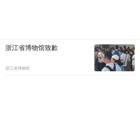
交流会暨乡村学前教育助推计划启动仪式在
京顺利举行。工作交流会气氛热烈，与会专
家集思广益，共同碰撞乡村幼儿教育工作的
新思维、新创意。
浙江省博物馆致歉
2022年3月，项目在云南省金平县、个旧市、
河口县、建水县、开远市、泸西县、绿春
浙江省博物馆
县、蒙自市、弥勒市、屏边县、石屏县11个
县市开展图书捐赠，为557所幼儿园捐赠
208092本图书，101645名儿童直接受益。
2022年6月30日，幼教工作者“家园共育”能力
提升计划-四川省幼师公益培训开班仪式于四
川省绵阳市成功举办。项目将在四川省8个市