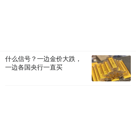
省开展项目救助活动，200000名幼儿直接受
益，上万名幼儿教师能力得到提升，为孩子
们提供平等的早期教育发展机会。项目通过
对弱势儿童进行早期教育的成长干预，拉近
由于地区带来的起点不公平现象，缩小经济
什么信号？一边金价大跌，
欠发达地区与城市地区儿童的教育距离。
一边各国央行一直买
目前我们与各地政府、公益组织、媒体保持
良好的建立合作关系，共同参与和支持项目
的开展，并且对项目进行监督和协助管理，
获得多方的肯定与支持；
项目也注重在学前教育领域内的宣传，项目
成功加入“512农村学前教育集合影响力联