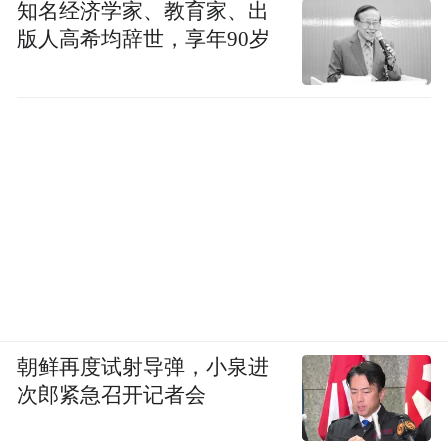
项目在各地与政府教育等部门有良好的合作
知名经济学家、教育家、出
基础，项目可操作性强，规范合理的流程也
版人高希均辞世，享年90岁
决定了项目点定位准确、实施快速的特点，
以早期教育为切入点，项目三年周期的培
育，使农村幼儿老师成为优秀的骨干老师，
从软硬件全面提升当地幼儿教育水平。
四、主要事迹：
2021年9月，童书益站项目捐赠仪式、中秋特
色活动“中秋团圆日、亲子共读时”特色活
动，在山西介休市幼儿园精彩举行。
朝鲜再度试射导弹，小泉进
次郎紧急召开记者会
9月5日中华慈善日线下公益集市活动，趣味