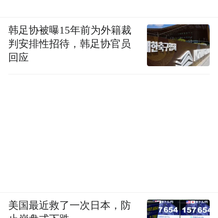
州的200所乡村幼儿园开展教师公益培训，并
辅以公开课、线下沙龙等能力进阶活动，帮
韩足协被曝15年前为外籍裁
助幼教工作者提升专业教育和养育能力，改
判安排性招待，韩足协官员
回应
善农村欠发达地区学龄前儿童的成长环境，
助力乡村幼儿健康快乐成长。
“特别声明：以上作品内容(包括在内的视频、图片或音
频)为凤凰网旗下自媒体平台“大风号”用户上传并发
布，本平台仅提供信息存储空间服务。
Notice: The content above (including the videos,
pictures and audios if any) is uploaded and posted
by the user of Dafeng Hao, which is a social media
platform and merely provides information storage
space services.”
美国最近救了一次日本，防