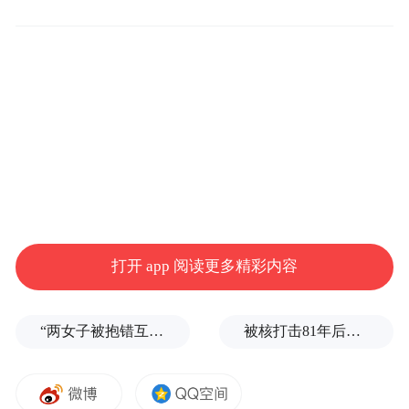
以下公示内容，引自入围方提报的材料：
打开 app 阅读更多精彩内容
“两女子被抱错互换人生37年”一当事人沉默多日发声：我不是受益者
被核打击81年后，日本广岛废墟旁响起抗议声：拒绝拥核