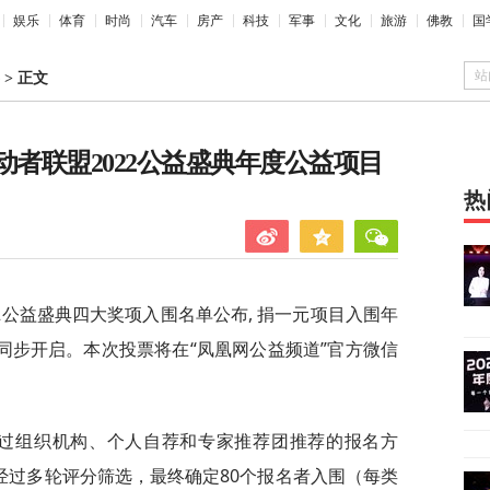
娱乐
体育
时尚
汽车
房产
科技
军事
文化
旅游
佛教
国
站
>
正文
动者联盟2022公益盛典年度公益项目
热
22公益盛典四大奖项入围名单公布, 捐一元项目入围年
同步开启。本次投票将在“凤凰网公益频道”官方微信
通过组织机构、个人自荐和专家推荐团推荐的报名方
经过多轮评分筛选，最终确定80个报名者入围（每类