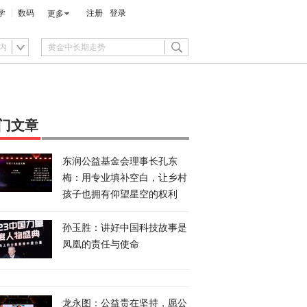
学
数码
注册
登录
更多
内
门文章
东润公益基金会理事长孔东
梅：用专业填补空白，让乡村
孩子也拥有仰望星空的权利
孙玉胜：讲好中国科技故事是
凤凰的责任与使命
龙永图：公益贵在坚持，愿公