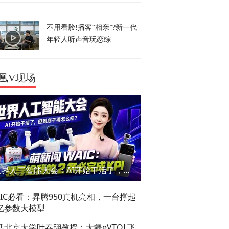
不用看脸!播客“相亲”?新一代
年轻人听声音玩恋综
凰V现场
世界人工智能大会：AI开始干活了，但到底干的怎么样？萌新闯WAIC
AIC必看：昇腾950真机亮相，一台撑起
亿参数大模型
话北京大学叶春翔教授：大疆eVTOL飞