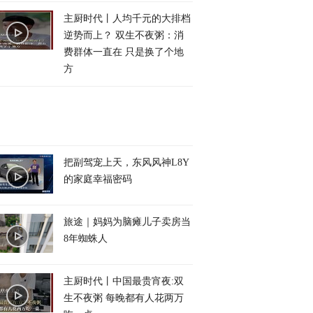
主厨时代丨人均千元的大排档
逆势而上？ 双生不夜粥：消
费群体一直在 只是换了个地
方
把副驾宠上天，东风风神L8Y
的家庭幸福密码
旅途｜妈妈为脑瘫儿子卖房当
8年蜘蛛人
主厨时代丨中国最贵宵夜:双
生不夜粥 每晚都有人花两万