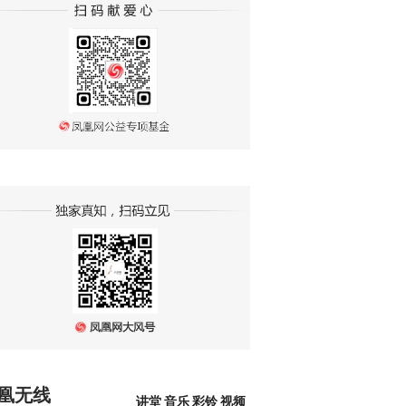
凰无线
讲堂
音乐
彩铃
视频