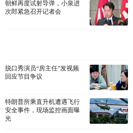
布了一份《趣河边河流健康报告》，该报告
朝鲜再度试射导弹，小泉进
以2021年6月-8月，“趣河边”产生的33171条
次郎紧急召开记者会
有效测评为样本数据显示，志愿者共观测到
140916次水边动物，34554次水生植物，同
时也记录到10632次入侵生物。每次测评物种
平均值约为6，生物多样性状况较好。
仅有59%的河流拥有自然的河岸生态，有约
脱口秀演员“房主任”发视频
回应节目争议
8%的河流两岸被水泥硬化，形成垂直河面。
值得注意的是，两岸被硬化的河流物种平均
值仅为4.28。在我国许多城市河段两岸硬化
特朗普所乘直升机遭遇飞行
情况比较常见，而自然河岸是许多河边生物
安全事件，现场监控画面曝
的栖息地，具有极高的生态多样性价值。
光