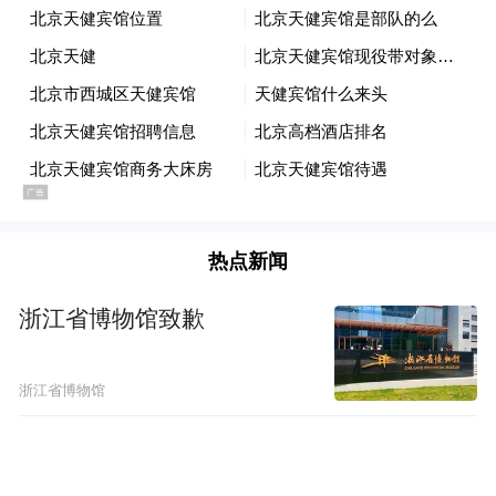
种。
2021年5月27日，“趣河边”正式上线阿里巴巴
志愿服务平台“人人3小时”，并获得来自全国
各地志愿者的喜爱。一名“趣河边”用户评
价：“教人如何全面客观科学地看一条河流，
而不是仅仅停留在一眼看上去看到的。很好
热点新闻
的科普公益活动。”
浙江省博物馆致歉
截至11月，“趣河边”用户已超过23万人，生
成了超过90000份河流健康观察报告，覆盖超
浙江省博物馆
过6000条河流/湖泊。这些报告均完整地记录
了当地河流健康状况，并一起汇成了全国河