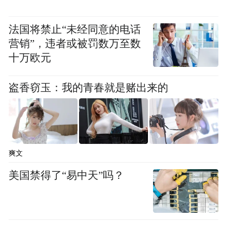
流健康大数据。报告显示，中国72%的河流
达到健康及以上水平。
法国将禁止“未经同意的电话
营销”，违者或被罚数万至数
凤凰网公益：
今年的COP15大会让生物多样
十万欧元
性更受关注，请您围绕这一点，谈谈“趣河
边”的举措。
盗香窃玉：我的青春就是赌出来的
周淑芬：
河流的生物多样性一直是“趣河边”
关注的重点。“趣河边”专门有一道“大题”，
带领志愿者观察河边的“水生植物”“水边动
爽文
物”及“入侵生物”。
美国禁得了“易中天”吗？
今年9月，在昆明COP15大会上，河流守望者
联合阿里巴巴公益、中华环保联合会一起发