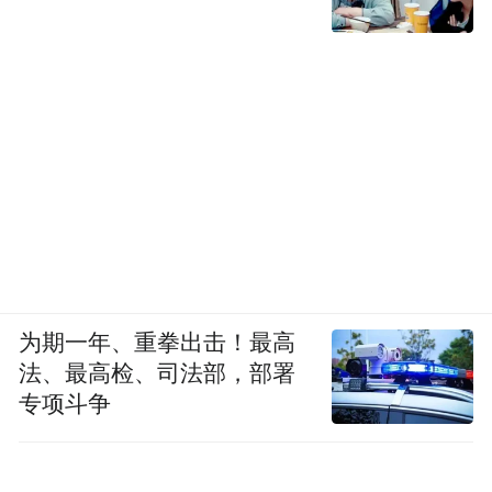
凤凰网公益：
通过软件与互联网的结合，“趣
河边”不仅实现了对河流的健康状态评测，更
兼有公众环境教育的功能，真正实现了让每
一个人参与到河流保护、自然保护中。作为
“趣河边”项目负责人，在您看来，未来互联
网技术为环境保护赋能的趋势是是怎样的？
周淑芬：
我国河流数量众多，流域面积在50
平方公里及以上的河流就有45203条，且河流
为期一年、重拳出击！最高
问题多点多发，很容易形成流域污染，因
法、最高检、司法部，部署
此，要有效保护河流，就要充分发动公众参
专项斗争
与，建立规模化的、多方协作的河流守护网
络。这些特性使得公众参与河流保护成为一