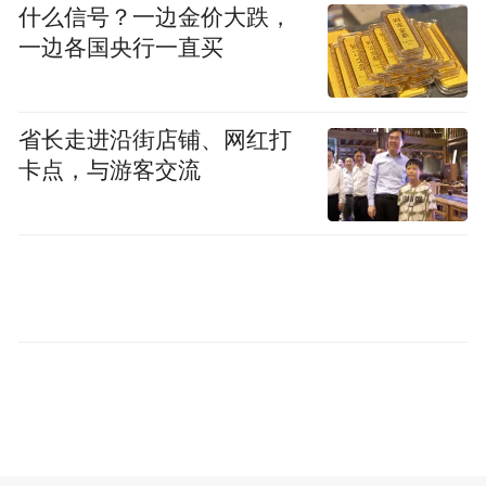
什么信号？一边金价大跌，
一边各国央行一直买
我要解决的第二个难题，就是如何从专业里
面绕出来，让它更简单有趣，让所有的普通
人都会用、爱用。
省长走进沿街店铺、网红打
卡点，与游客交流
最终，在请教了多名顾问老师，与伙伴完成
多轮探讨后，一个简单易上手的河流评测小
程序“趣河边”终于诞生！包括水质、水流状
况、河岸景观、生物多样性、人与河流关系5
个维度12项指标，可以采用评估和观察记录
两种参与方式。比如水质状况，志愿者只需
看一看水是否清澈，闻一闻水是否有异味，
就可以大致判断水体的健康程度；比如生物
多样性，志愿者在河边看到一种即可记录一