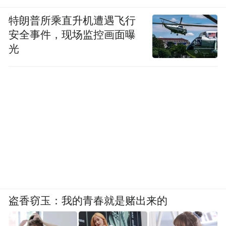
河流守望者也将以“趣河边”支付宝小程序为
特朗普所乘直升机遭遇飞行
产品基础，招募全国民间河长组织“认领和守
安全事件，现场监控画面曝
护”当地母亲河，形成一个全国性的河流保护
光
网络。该网络一方面持续巡护河流，发动公
众参与，沉淀成活跃的河流保护底层生态；
另一方面有效跟进本地河流问题，让每一个
问题都有发现-上报-监督治理的完整流程，都
能得到及时回应和解决。
“特别声明：以上作品内容(包括在内的视频、图片或音
频)为凤凰网旗下自媒体平台“大风号”用户上传并发
布，本平台仅提供信息存储空间服务。
Notice: The content above (including the videos,
盗香窃玉：我的青春就是赌出来的
pictures and audios if any) is uploaded and posted
by the user of Dafeng Hao, which is a social media
platform and merely provides information storage