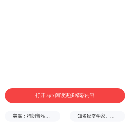
凤凰网公益
：恭喜入选行动者联盟年度十大
公益创意，评估一条河流的好或者坏，并非
那么容易，可能一条清澈见底的河流其实已
经受到污染。在这方面，“趣河边”公众参与
河流生态保护是如何作出专业评判？取得了
打开 app 阅读更多精彩内容
哪些成果？
周淑芬：
我们通常用主观感受来评价一条河
美媒：特朗普私下支持万斯参加下届美国大选
知名经济学家、教育家、出版人高希均辞世，享年90岁
流的好坏，比如“这条河流太臭了”“这条河流