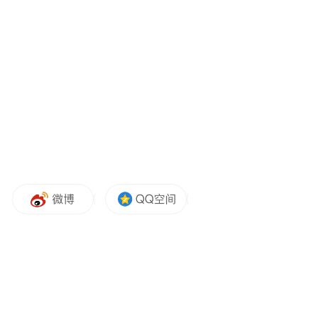
很美”等，对于河流保护来说，这样的主观印
象不够有力。
2020年2月，我着手开发一个公众参与河流评
测的小程序，希望让普通公众都可以通过互
联网工具更简单、专业地巡护河流。
这个小程序首先要建立一个科学客观的河流
评价体系。当时我查询了很多相关资料，包
括水利部发布的《河流健康评价指南》、各
种学术论著等，光学习专业知识就差不多花
了一个月。终于把很多高深的河流评测术语
都弄懂了。但是，一个公众参与的小程序不
需要卖弄学术。