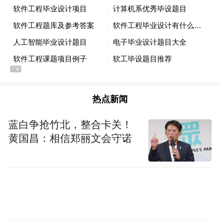
凤凰网公益：
节目一经播出之后，多个话题
火速冲上了微博的热搜榜，您作为制片人，
也见证了这么多家庭的这些生活故事，能不
能给广大的家长朋友们一些关于亲子教育的
建议吗？
何珂：
热点新闻
我觉得父母还是要看看自己是怎么做
的，就比如说我们做了10期节目，每一期我
蓝白争抢竹北，整合卡关！
爸看完之后都会给我发信息说，这期好像很
黄国昌：相信郑丽文会守诺
像我们家的故事，我就会觉得说我小时候有
那么调皮吗？这是第一点。第二点我想到
的，就是现在的父母，他现在不让小孩打游
戏，其实就跟父母小时候，他的父母不让他
看电视是一个道理，我们那时候看电视还会