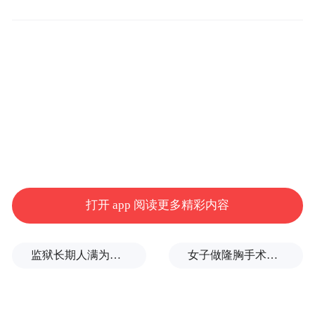
非常欢迎您的到来，也恭喜我
们《敞开心扉的少年》当选年度十大公益创
意。作为全国首档倡导家庭平等沟通的亲子
代际观察节目，致力于解决父母和孩子沟通
问题，当时发起这一创意的背景是怎样的？
何老师。
何珂：
因为我们这个节目是跟腾讯的成长守
护平台合作的，这个平台他们是管控小孩玩
打开 app 阅读更多精彩内容
游戏的，他们的平台上有好几千万个家庭用
户，我们这里面发现了非常多的父母跟孩子
的故事。后来我们就希望能够传播社会的正
监狱长期人满为患，英国政府决定提前释放5000名囚犯
女子做隆胸手术全麻后被告知暂停，记者采访时又发现其他违规问题
向价值，能够真正开展节目，然后来解决家
庭沟通的问题。因为现在社会上有很多焦虑