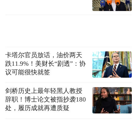
熟的，要尽可能平等，我觉得这样的话就会
减少很多新的矛盾。
“特别声明：以上作品内容(包括在内的视频、图片或音
频)为凤凰网旗下自媒体平台“大风号”用户上传并发
布，本平台仅提供信息存储空间服务。
Notice: The content above (including the videos,
卡塔尔官员放话，油价两天
pictures and audios if any) is uploaded and posted
跌11.9%！美财长“剧透”：协
by the user of Dafeng Hao, which is a social media
议可能很快就签
platform and merely provides information storage
space services.”
剑桥历史上最年轻黑人教授
辞职！博士论文被指抄袭180
处，履历成就再遭质疑