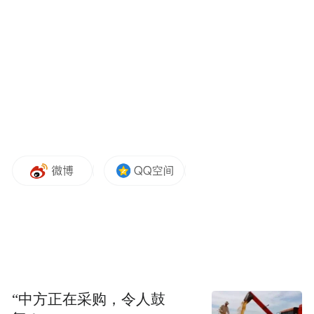
问题，我们是希望能够拍出来一个比较温暖
的节目。我们不是贩卖焦虑，然后想表达幸
福家庭的小烦恼，做这样一档节目。
凤凰网公益：
家庭沟通对于很多家长来说永
远是一道既简单又复杂的命题，《敞开心扉
的少年》开播以后遇到了哪些家庭间难以调
和的故事，可以给我们分享一下吗？当时咱
们节目是怎么进行调解和解决的？
何珂：
其实大多数的问题都是在于目前父母
觉得小孩玩游戏管不住，或者说父母觉得小
孩不爱学习，我觉得大多数都是父母跟孩子
“中方正在采购，令人鼓
之间沟通不到位的问题。我们的调解其实是