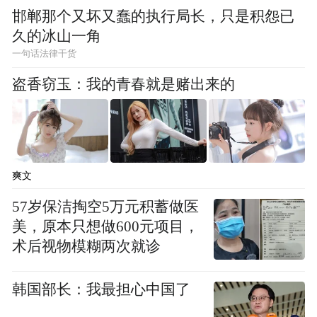
邯郸那个又坏又蠢的执行局长，只是积怨已
用什么风扇来把电视机吹得很冷，还有比如
久的冰山一角
说我小时候上网，那时候还有网线，我爸把
一句话法律干货
网线剪掉，其实就是有可能我们在我们父母
盗香窃玉：我的青春就是赌出来的
那一辈遇到了一些问题，现在又发生在了孩
子身上，所以我觉得父母如果能够回顾一下
自己什么样的，对孩子可能会有更多包容。
爽文
另外一点，我觉得现在就是随着互联网，小
孩的成长速度非常快，很多时候孩子长大
57岁保洁掏空5万元积蓄做医
美，原本只想做600元项目，
了，孩子看了互联网，他们懂了一些，但是
术后视物模糊两次就诊
父母还没懂，这也是一个很大的问题。所以
可能父母对孩子还是要多一些宽容和理解，
韩国部长：我最担心中国了
就是他应该意识到现在小孩子思维还是很成