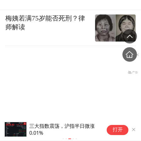
梅姨若满75岁能否死刑？律
师解读
三大指数震荡，沪指半日微涨
吃
57岁保洁掏空5万元积蓄做医
打开
0.01%
资
美，原本只想做600元项目，
体