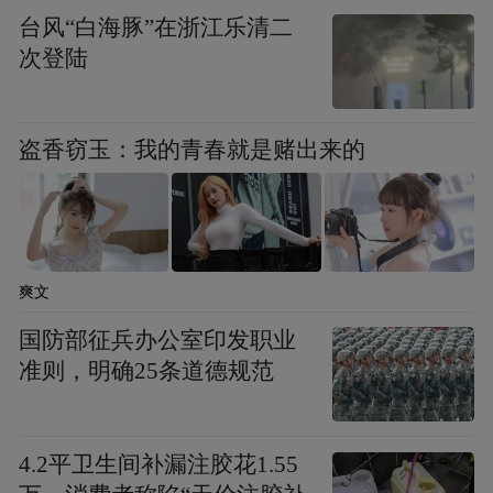
在要加速这个进程，所以说在《巴黎协定》
台风“白海豚”在浙江乐清二
次登陆
第四条第一款里说了，要在本世纪下半叶要
实现温室气体的人为排放与清除之间形成平
衡，这就是碳中和的概念，这在《巴黎协
盗香窃玉：我的青春就是赌出来的
定》已经做出具体规定。
在这之后，很多国家提出来碳达峰、碳中和
目标，特别引人注目的是去年9月份，习主席
爽文
在第75届联大一般性辩论上公布了中国的碳
国防部征兵办公室印发职业
达峰和碳中和的目标演讲，当时引起了国内
准则，明确25条道德规范
外一致的好评。同时，这个决定也是我们在
统筹国内国外两个大局下边的一个重大的战
略决策，并且它起到了重要的引领作用，引
4.2平卫生间补漏注胶花1.55