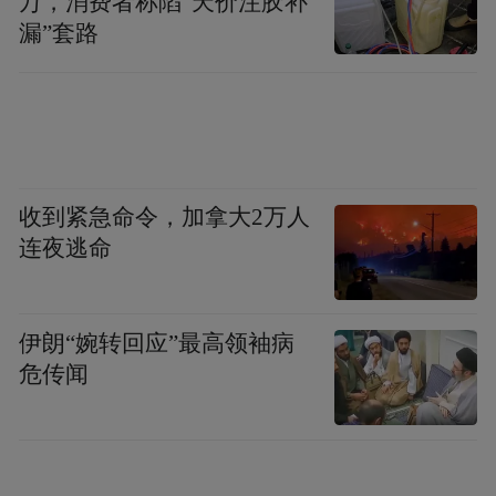
万，消费者称陷“天价注胶补
领全球实现碳中和。
漏”套路
到目前为止，现在全球在126个国家已经或者
准备提出碳中和的目标，并且把它法制化、
制度化，欧洲会在2050年成为首个碳中和的
洲，德国最近提出它的碳中和提前到2045
收到紧急命令，加拿大2万人
年。所以这是一套对未来人和自然和谐共生
连夜逃命
的一套系统的设计，要通过系统的设计推动
整个人类的生产生活方式的转型，这是一条
新的长征。
伊朗“婉转回应”最高领袖病
危传闻
正好回过头来看中国，怎么系统地推进，中
国在2012年提出来生态文明建设理念，这个
理念本身也是更加强调系统治理和系统保