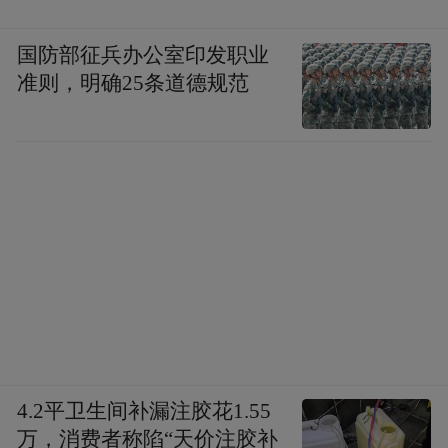
持续投融资机制，构建了一个绿色供应链、
产业链、价值链，阿拉善SEE企业家们也在
国防部征兵办公室印发职业
做房地产业、建筑业方面的绿色供应链的工
准则，明确25条道德规范
作，这工作怎么能更好地完善并把这些经验
要推广到其他的行业，其他的企业，我想是
一个非常重要的工作。除此之外我们要重视
绿色一带一路的建设，特别是在现在全球战
略博弈的情况下，绿色一带一路变得更加重
要。我们要更多地去考虑中国，包括通过推
动南南合作、第三方合作来帮助这些发展中
国家，特别是东南亚跟我们签的有区域经济
投资协定的这些国家，更多的促进这方面进
4.2平卫生间补漏注胶花1.55
步。阿拉善SEE做了很多葫芦林等等相关的
万，消费者称陷“天价注胶补