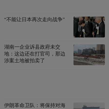
护。过去这些年虽然取得了非常大的历史性
转折性的成绩，但缺少系统性的抓手。碳达
峰碳中和就提供了一种系统性抓手，看它好
“不能让日本再次走向战争”
像是一个碳减排的目标，实际是综合的目
标，提供综合的平台。这个目标有三个特
定，第一是系统性，不仅仅说是减排，涉及
湖南一企业诉县政府未交
到发展、能源、工业、交通，涉及到生活和
地：这边还在打官司，那边
生存的各个领域。第二是引领性。引领创
涉案土地被拍卖了
新，引领我们要面向未来，而不是固守传
统，要面向未来的人与自然的和谐。同时要
进行改革，促进实现社会经济的全面转型。
第三是实践性。从目前来看，我们的方向是
清楚的，但是实际上很多路径和措施还并不
伊朗革命卫队：将保持对海