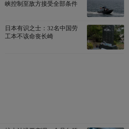
明确，存在很多不确定性。这需要我们在理
峡控制至敌方接受全部条件
论和实践的互动当中去找到更好的答案。
从具体实践来讲，去年9月份，习总书记提出
日本有识之士：32名中国劳
工本不该命丧长崎
了公布的碳达峰碳中和的目标，政策在不断
深化，目标在不断加严，路径在不断探索。
从去年12月份中央经济工作会议到今年3月份
中央财经委第九次会议，以及4月份密集的中
国跟西方领导人的气候高峰会谈，以及到上
个月底的中央政治局的29次学习会上对提这
个目标，以及即将要出台的我们的碳达峰、
碳中和的工作意见，以及2030年前碳排放达
峰的行动方案。政策在不断深化，目标不断
提出来，方向越来越清晰，我们看到政策本