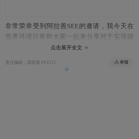
非常荣幸受到阿拉善SEE的邀请，我今天在
世界环境日将和大家一起来分享对于实现碳
达峰、碳中和的目标愿景，以及实现绿色转
点击展开全文
型的一些体会，跟各位企业家一起讨论下一
举报
责任编辑：雷雨晨 PSY212
步如何更好地去行动，实现把自然和商业更
好地结合在一起。
我今天会围绕三个方面进行话题的深入探
讨。首先，谈谈为什么这么做以及基本的科
学事实是什么。其次，谈谈双碳目标愿景的
特点和目前的政策演进。最后，如何能够系
统地推进全面绿色转型与实现碳中和愿景。