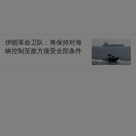
导向的一套标准体系，这个标准可能跟过去
完全不一样，要符合高质量发展的要求，要
符合全生命周期的要求。
伊朗革命卫队：将保持对海
还有两方面，刚才说到八个方面重要的工
峡控制至敌方接受全部条件
作，最后一张图就是说这回主题是企业的绿
色契约，企业在这里也同样发挥非常重要的
作用，要推动因为实践是需要靠企业来推动
的，公众也参与。企业必须要把将来的ESG
环境责任和治理体制构建起来，做好基础性
的工作。特别是企业的分类和双碳范围，范
围指什么？二氧化碳？还是指全部的二氧化
碳？还是指所有的温室气体？范围怎么计