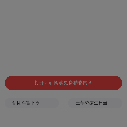
大气当中各种各样的气体成分是相对稳定
的，这张图是去年在PNAS发表的一篇文章，
显示了6500万年以来全球的气温变化。我们
可以看到尽管去年由于疫情，二氧化碳浓度
一直在持续升高，是近八十万年以来最新最
高值。科学家研究显示，这种气温升高主要
的活动是人类行动造成的。6500万年这是很
打开 app 阅读更多精彩内容
长的一个尺度，我们主要谈的是几十年或者
近百年或者百年尺度带来的气候的变化，不
是一个更长的地质时期的变化。
伊朗军官下令：如果美军踏上我国领土，就砍掉他们脚！
王菲57岁生日当天，谢霆锋隔空说3次生日快乐
WMO发表的《2020年全球气候状况》报告显