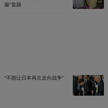
工作，都应该进一步地推动。
漏”套路
第七，需要有更好的资金和技术支持。要布
局新的低碳、负碳的技术，同时要更好地把
数字技术跟现有的绿色低碳技术结合在一
起，构建一个渐进的绿色低碳投融资模式，
包括发展转型金融。这种转型金融可能跟过
去我们的传统的绿色发展是不一样的，要鼓
励创新，一方面鼓励创新，另一方面要促进
公正转型，特别是那些能源密集型的地区和
“不能让日本再次走向战争”
重点的能源的企业，最后要防止发展转型中
的风险，防范风险。
第八，要促进管理、治理模式的转变，这里