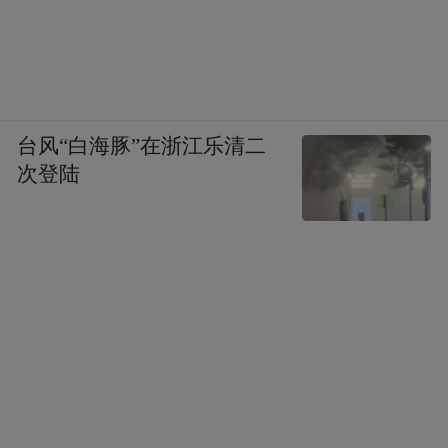
端用能消费的转变，包括怎么能提供更好的
终端的综合环境能源服务，同时要构建起来
一套经济的激励方式，包括定价付费补偿机
制，能促进我们能有更好的投入，同时要促
台风“白海豚”在浙江乐清二
进可持续的消费模式，尽管这点在目前发展
次登陆
阶段非常难，但我们仍然要开始。
第六，要在国际贸易、投资和合作模式方面
做更大的变化。除了中国我们自己要实现碳
中和，也要推进全球的碳中和，要更多地去
通过技术、资金、能力、知识交换来促进碳
中和的进程。同时，要更好地在《巴黎协
定》WTO框架下制定多边环境贸易规则和可