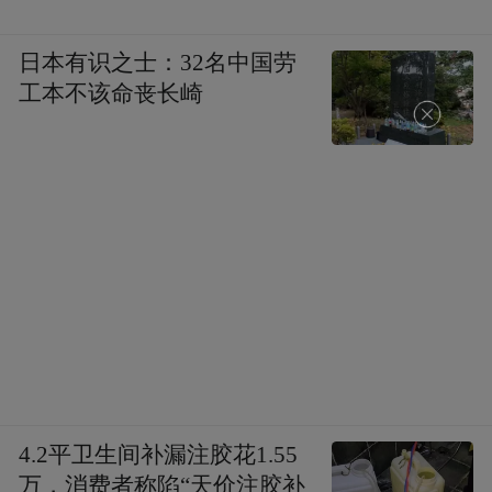
型电力系统。包括要建立一个高比例、大规
日本有识之士：32名中国劳
模的可再生能源体系，这是一个新的体系，
工本不该命丧长崎
跟过去不一样，不是简简单单地要放一个风
机、太阳能电站，要把我们所有的太阳能发
电跟智能电网，跟储能系统，跟所有的多能
互补系统构建一个新的能源系统，新的可持
续的能源安全的体系。这里还有其他的方
式，包括可再生能源+，把可再生能源发展跟
扶贫、农业发展、生态恢复，甚至跟我们的
绿氢生产结合起来，把氢引出来新的氢能的
产业，这就是一些新的变化。新能源，新的
产业可能有新的问题，包括比如说废旧电
4.2平卫生间补漏注胶花1.55
池，废旧的一些可再生能源的装置要更好地
万，消费者称陷“天价注胶补