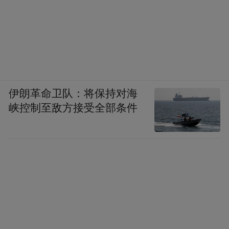
样的话可能成本会非常高，要避免出现这种
可能转型的风险。
另外一个非常重要的顶层设计，重拾干中
学，刚才说的有些东西并不是非常清晰，我
伊朗革命卫队：将保持对海
们要在实践中不断摸索，不断寻找，不断调
峡控制至敌方接受全部条件
整找到一条正确的道路，不是急于求成，简
单宣布某某企业某某地区实现碳达峰和碳中
和了，这里头涉及到一系列的技术资金能力
等等方面的建设。
为了推动系统推进，有这么几个方面的工作
要开展，不论是十四五规划，还是更长远的