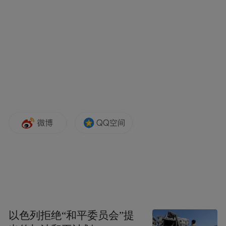
示，去年全球平均温度已经比工业化前大概
高1.2摄氏度，按照《巴黎协定》目标，从2
度争取到1.5度。1.5度的话，我们只有0.3度
的升温空间。这种气候变化带来的是系统性
影响，会给整个地球各个圈层带来很大的变
化。从大气到水到土到生物都在发生变化，
是个系统性的挑战。中国也是在这个挑战中
受到很大的影响，升温、热浪、极端天气气
候事件、冰川萎缩、海平面上升…当然也有
好的影响，西北地区两千年以后的暖湿化的
气候也有好的方面。总体来讲，给我们带来
的挑战还是非常巨大的。
以色列拒绝“和平委员会”提
为了应对这些挑战，需要科学研究，IPCC政