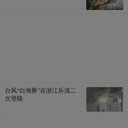
地，很多艰难险阻，希望是在前面的，希望
大家共同努力来创造一个全球的碳中和和可
持续发展的未来。
谢谢大家！
“特别声明：以上作品内容(包括在内的视频、图片或音
频)为凤凰网旗下自媒体平台“大风号”用户上传并发
布，本平台仅提供信息存储空间服务。
Notice: The content above (including the videos,
pictures and audios if any) is uploaded and posted
台风“白海豚”在浙江乐清二
by the user of Dafeng Hao, which is a social media
次登陆
platform and merely provides information storage
space services.”