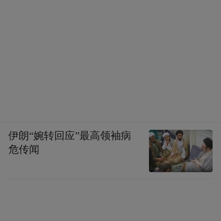
要？就要加强中央对此的统筹领导，很快就
会有新的领导和协调机制将要公布，要推动
我们形成更广泛的共识，现在并没有真正形
成对问题的科学认识和我们行动的一个共
识。并且有一系列原则要规定，要形成一个
顶层设计，1+N的顶层设计，有碳达峰碳中
和的工作意见，同时还有各个部门、各个地
区自己的实现路径，自己的方案要提出来。
伊朗“婉转回应”最高领袖病
而且要把碳达峰、碳中和纳入到法制的轨
危传闻
道，法制的体系，包括各种各样的法律，我
们的法律法规标准进一步要制定。我们要在
全国一盘棋的前提下去推动各个地区各个部
门制定碳中和的时间表、路线图、优先性，
并不是每个单元都要实现自己的碳中和，这