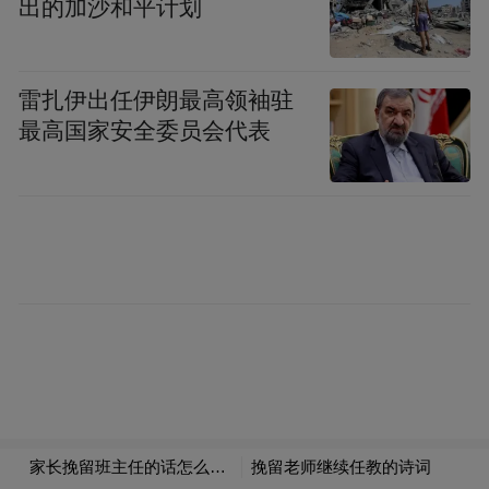
出的加沙和平计划
府间气候变化专门委员会已经出了五个报
告，今年与明年将出第六个报告。它是一个
跨学科的研究，气候变化本身看似好像是环
雷扎伊出任伊朗最高领袖驻
最高国家安全委员会代表
境问题，更重要是一个发展问题、是政治问
题、安全问题，需要多学科地去判断。
人类在此达成共识，形成了几个重要的文
件，包括1992年的《联合国气候变化框架公
约》，这是冷战以后最重要的非传统安全领
域的一个条约。之后1997年《京都议定
书》，规定主要是发达国家转型必须要减排
二氧化碳，及其相关的主要温室气体，氧化
亚氮、甲烷、氢氟碳化物等等这六种。2015