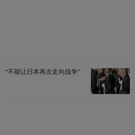
案，这方面我想阿拉善SEE已经做了非常多
的工作，有很多经验。第四，构建绿色低碳
智能共享的交通基础设施和中国运输体系。
这里包括公交导向发展，城际轨道交通、共
享交通，现在城市的慢行系统，北京现在已
经开始在建慢行系统自行车道，包括跑步道
等等一系列。还在发展电动车。电动车除了
“不能让日本再次走向战争”
纯电池的车，未来是燃料电池车，特别在大
型的重卡方面，燃料电池会发挥更重要的作
用，它带来的充电、换电、加氢、换氢一些
新的商业模式。以及燃油车的退出的时间
表，交通体系也要发生很大变化。
第五，要推动消费端模式转型。这里包括终