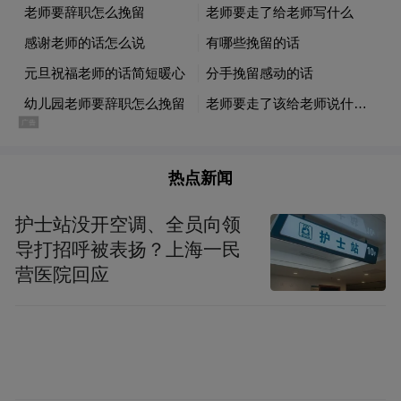
年通过了《巴黎协定》。这三个文件实际上
要求所有国家开始进行更大范围控制温室气
体排放。它采取的措施是什么？第一我们的
努力目标是确定的，长期目标要把升温控制
在2度以内，并且要努力控制在1.5度之内。
现在采取自下而上的方式，国家自主贡献的
热点新闻
方式。由于这种方式可能跟2度或1.5度目标
有很大的差距，所以要不断地更新目标，强
护士站没开空调、全员向领
化自己的力度，并且要有盘点等等一系列制
导打招呼被表扬？上海一民
营医院回应
度安排。
同时在《巴黎协定》来讲，我在这儿列了条
文，已经对于碳达峰跟碳中和有了规定，现
在说的也不是一个新的话题，只不过我们现