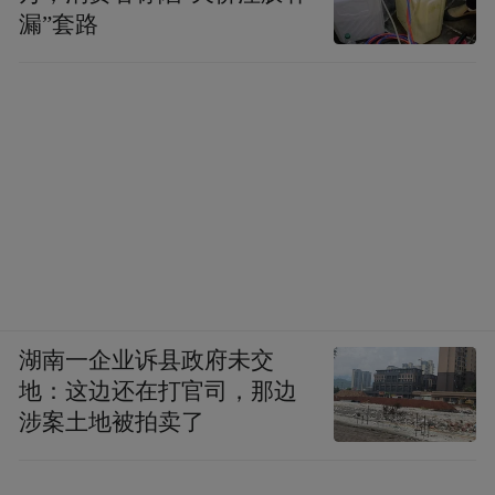
漏”套路
去处理。
第三，构建一个国土空间的开发保护格局。
在新的双碳环境下，我们必须要考虑一方面
怎么建立一个可持续的不是建立高碳的城市
基础设施，第二要把现在所谓的三条线，城
市发展的边界农用地和生态红线更好地跟双
碳目标结合在一起。未来政策可能是混合泳
地，大规模地能源要使用，意味着要占十万
平方公里以上的土地，土地政策也要发生很
湖南一企业诉县政府未交
地：这边还在打官司，那边
大的变化。同时我们要提高自然生态系统碳
涉案土地被拍卖了
汇，虽说是个补充，在未来碳中和中发挥重
要的作用。包括要发展基于自然的解决方