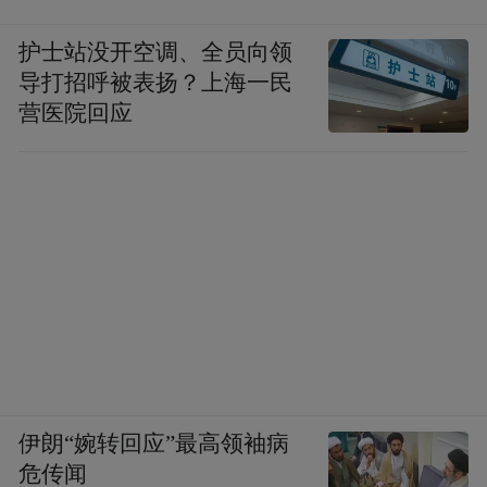
算，必须要对标国际标准，不是我们自己说
了算，要有一个大家共识的标准，这些方面
护士站没开空调、全员向领
有很多的工作，要用好政策，构建我们的碳
导打招呼被表扬？上海一民
营医院回应
资产管理机制，新的资产怎么管理好是很重
要的。建立一些所谓的微观的机制，包括信
息披露，包括评级机制，包括长期的企业长
期的砖砌发展规划，也包括要有更好的收费
定价保障机制。同时在这个基础之上，企业
怎么能更好地探索零碳发展模式，通过我们
的创新，降低成本，同时考虑相关的环境和
社会目标。
总之这种系统推进在未来四十年新的长征过
伊朗“婉转回应”最高领袖病
危传闻
程当中，我们可能会遇到要爬雪山、过草