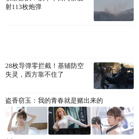
二战就有了核能技术，但是最先用的不是核
射113枚炮弹
电站，而是核武器。六十年代美国人就开发
了分子交换技术，没有拿它去做互联网连接
大家，而是先做军用数据指挥网络APA Net，
后来向民间普及才有了今天的互联网。”
当科技推进人类福祉时，也会加速人性趋向
28枚导弹零拦截！基辅防空
黑暗。主持人孙雪梅总结，人类似乎正处于
失灵，西方靠不住了
另一个关乎命运的十字路口，“未来怎么去，
很大程度上取决于我们的选择”。
盗香窃玉：我的青春就是赌出来的