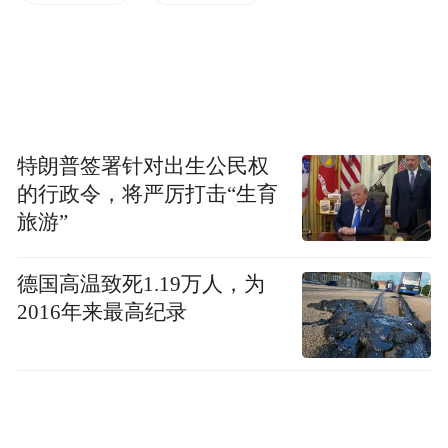
精神世界最大的文明之根。“科技是人类智慧
的结晶，它与公益的碰撞一定会给社会带来
照亮人类前进进步的光辉，我们应该把科技
作为推动公益事业的发展。”
特朗普签署针对出生公民权
因为一次扶贫调研，吕廷杰发现还有小部分
的行政令，将严厉打击“生育
少数民族地区的教育待普及，期待未来更多
旅游”
教育资源通过5G技术触达偏远地区。“我们一
直说可以远程医疗，用更高清的视频、AR和
德国高温致死1.19万人，为
2016年来最高纪录
VR虚拟现实的能力，展示病变的情况和器官
的数据，很多疾病甚至可以提前诊断，不至
于造成这么大的家庭伤害。我们是不是也可
以让边远山区的孩子看到城里优秀教师的授