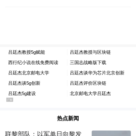
课？这些都是科技可以改变贫穷，改变人们
生活状态非常重要的方面。”
值得一提的是，入围本次行动者联盟公益盛
典年度十大公益创意的情系远山小学双师课
堂，已经开始尝试这样的形式。
“科技的研发与进步正是在解决人类痛点，把
科技用在公益上，就是我们行动非常重要的
方向。”最后，吕廷杰以史警示科技人。“近
代史上很多科技最先都不是用在公益，所以
我们提出科技向善，很多科技企业都在提出
这样的概念，这是非常正确的，因为在提醒
热点新闻
大家科技真正的用途应该是哪里。我们知道
联黎部队：以军单日向黎发