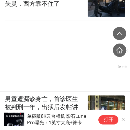
失灵，西方靠不住了
男童遭漏诊身亡，首诊医生
被判刑一年，出狱后发帖讲
述接诊经过
单摄版8K云台相机 影石Luna
阿
打开
Pro曝光：1英寸大底+徕卡
型
持