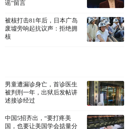
谣”留言
被核打击81年后，日本广岛
废墟旁响起抗议声：拒绝拥
核
男童遭漏诊身亡，首诊医生
被判刑一年，出狱后发帖讲
述接诊经过
中国5招齐出，“要打疼美
国，也要让美国学会掂量分