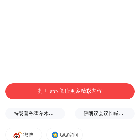
图：吕廷杰教授
对谈环节，吕廷杰直言当下很多人的“公益困
境”——希望拥抱公益事业，却担忧公益没有
有效可依赖的平台，而5G与区块链将给予技
术支持，“因为区块链具有不可篡改、不可抵
赖、可信可运行的特征”。吕廷杰透露，区块
链科技手段会让公益的捐赠有迹可循，“永久
打开 app 阅读更多精彩内容
记录大家做下的每一件善事，让它们成为社
会符号”。
特朗普称霍尔木兹海峡协议尚未达成，正参与相关谈判
伊朗议会议长喊话：别再作秀了！
行至远处，也需不忘初心。吕廷杰表示，公
益以善为根，而“善”是每个人的初心、人类