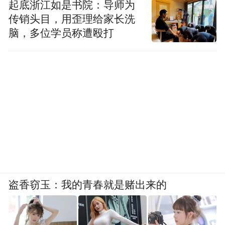
起底浙江如是书院：导师为
传销头目，用歪理给家长洗
脑，多位学员称遭殴打
盗香窃玉：我的青春就是赌出来的