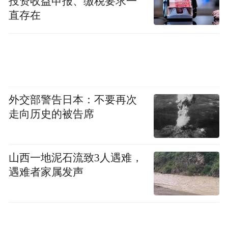
投资收益申报、缴税要求一
此前，凤凰网公益专项基金旗下的“益童计划”
直存在
志愿服务队已前往四川省凉山彝族自治州普
格县特兹乡、河北省承德市隆化县西阿超
乡、辽宁省盘锦市盘山县沙岭镇以及贵州省
遵义市凤冈县进行医疗帮扶活动，为当地困
外交部警告日本：不要再次
境儿童开展疾病筛查、建立儿童体检档案、
走向历史的被告席
普及医疗常识讲座等医疗救助行动，呼吁社
会各界关注困境儿童健康。
山西一地泥石流致3人遇难，
遇难者家属发声