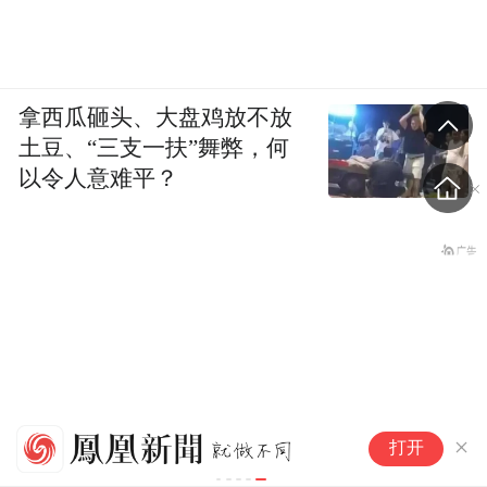
拿西瓜砸头、大盘鸡放不放
土豆、“三支一扶”舞弊，何
以令人意难平？
想
打开
看