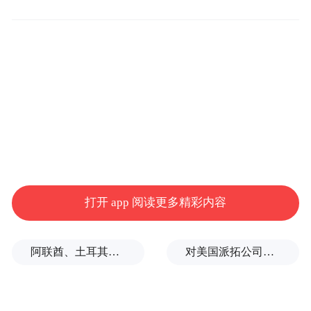
打开 app 阅读更多精彩内容
阿联酋、土耳其、沙特等8国外长发表联合声明
对美国派拓公司进行安全审查有何深意？专家解析
（腹部超声检查）
本次义诊活动筛查出：湿疹35人；鼻中隔偏