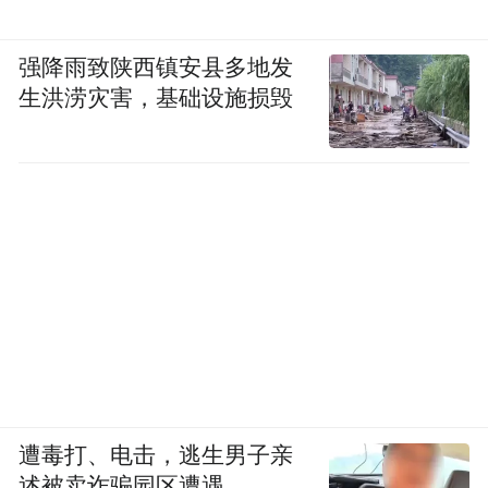
强降雨致陕西镇安县多地发
生洪涝灾害，基础设施损毁
遭毒打、电击，逃生男子亲
述被卖诈骗园区遭遇