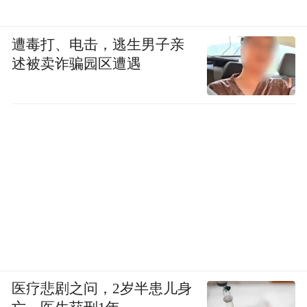
遭毒打、电击，逃生男子亲
述被卖诈骗园区遭遇
医疗悲剧之问，2岁半患儿身