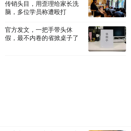
传销头目，用歪理给家长洗
道；摄影：胥焰、薛启钧）
脑，多位学员称遭殴打
(本文章版权归凤凰网所有，未经授权，不得转载)
官方发文，一把手带头休
假，最不内卷的省掀桌子了