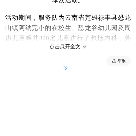
活动期间，服务队为云南省楚雄禄丰县恐龙
山镇阿纳完小的在校生、恐龙谷幼儿园及周
边儿童等共320名儿童进行了包括内科，外
点击展开全文
科，眼科，耳鼻喉科，皮肤科，口腔科，心
脏超声科，腹部超声科，检验科，体格检查
举报
十个项目在内的疾病筛查检查，并为他们分
别建立了个人健康档案。