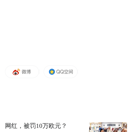
曲13人；斜视6人；肾积水2人；附耳2人；心
脏卵圆孔未闭2人；斜疝2人；甲状腺多发结
节2人；脂肪肝1人；脑瘫1人；右拇多指（六
指）1人；双手小指关节挛缩1人；听力异常1
人；脊柱侧弯1人；肛裂1人；左睾发育不良
并右睾未探及1人。同时，志愿医疗队还发现
当地孩子近九成患有龋齿（279/320）。凤凰
网“益童计划”将和首都儿科研究所一起为孩
子出具体检报告，以便为患病儿童提供后续
治疗服务，将关爱落到实处。
网红，被罚10万欧元？