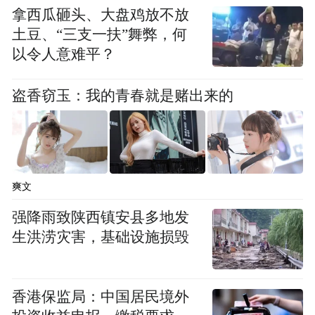
拿西瓜砸头、大盘鸡放不放
土豆、“三支一扶”舞弊，何
以令人意难平？
（医疗科普讲座）
盗香窃玉：我的青春就是赌出来的
“益童计划”隶属于凤凰网公益专项基金，是
针对困境儿童成长过程中的医疗救助、教育
发展、心理健康、生活水平等方面进行救护
爽文
和帮助的公益项目。项目专注于为困境儿童
强降雨致陕西镇安县多地发
提供必要的生存、发展、受保护和成长的机
生洪涝灾害，基础设施损毁
会与条件，最大限度地满足儿童的发展需
要，倡导社会各界为儿童成长贡献力量，竭
香港保监局：中国居民境外
力让每一位儿童都享有平等的成长机会。