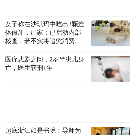
女子称在沙琪玛中吃出3颗连
体假牙，厂家：已启动内部
核查，若不实将追究消费者
诬陷责任
医疗悲剧之问，2岁半患儿身
（凤凰网“益童计划”医疗救助行动）
亡，医生获刑1年
凤凰网“益童计划”云南医疗公益行已圆满结
束， 2019年凤凰网“益童计划”将持续关注并
尽力解决困境儿童的医疗健康、心理、教育
及未来发展问题，一如既往深入更多农村偏
远地区为各族留守儿童义诊，让孩子们拥有
一个健康快乐的童年。（凤凰网公益 赵歆 报
起底浙江如是书院：导师为